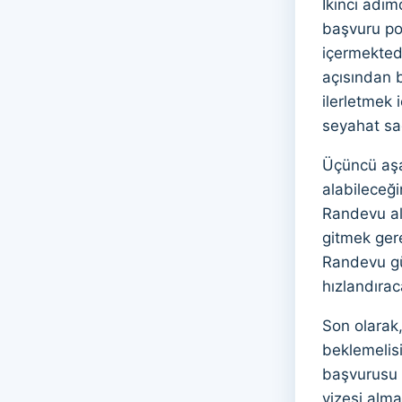
İkinci adı
başvuru port
içermekted
açısından 
ilerletmek 
seyahat sağ
Üçüncü aşa
alabileceği
Randevu alı
gitmek gere
Randevu gün
hızlandıraca
Son olarak,
beklemelisi
başvurusu s
vizesi alma