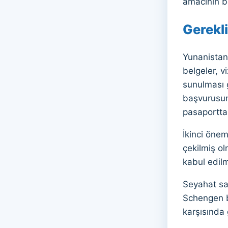
amacının b
Gerekli
Yunanistan 
belgeler, v
sunulması g
başvurusunu
pasaportta 
İkinci önem
çekilmiş ol
kabul edilm
Seyahat sağ
Schengen b
karşısında