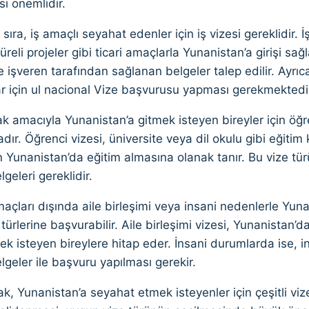
ı önemlidir.
sıra, iş amaçlı seyahat edenler için iş vizesi gereklidir. İş
üreli projeler gibi ticari amaçlarla Yunanistan’a girişi sağ
işveren tarafından sağlanan belgeler talep edilir. Ayrıca
ar için ul nacional Vize başvurusu yapması gerekmektedi
k amacıyla Yunanistan’a gitmek isteyen bireyler için öğr
ır. Öğrenci vizesi, üniversite veya dil okulu gibi eğitim 
n Yunanistan’da eğitim almasına olanak tanır. Bu vize tür
elgeleri gereklidir.
çları dışında aile birleşimi veya insani nedenlerle Yuna
türlerine başvurabilir. Aile birleşimi vizesi, Yunanistan’da
k isteyen bireylere hitap eder. İnsani durumlarda ise, i
lgeler ile başvuru yapılması gerekir.
k, Yunanistan’a seyahat etmek isteyenler için çeşitli viz