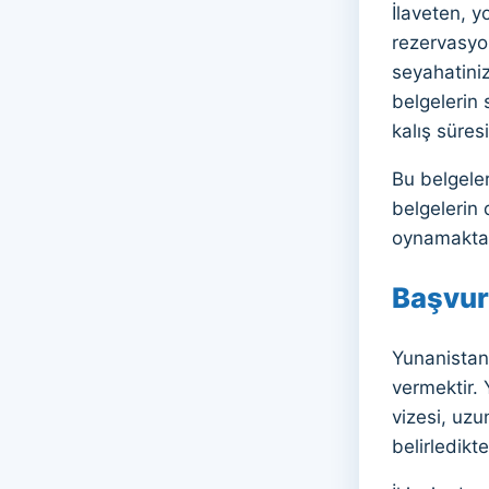
İlaveten, y
rezervasyo
seyahatiniz
belgelerin 
kalış süres
Bu belgele
belgelerin
oynamaktad
Başvur
Yunanistan 
vermektir. 
vizesi, uzu
belirledikt