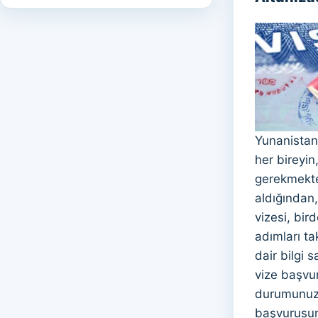
Yunanistan,
her bireyin
gerekmekted
aldığından
vizesi, bir
adımları ta
dair bilgi 
vize başvur
durumunuzu 
başvurusun