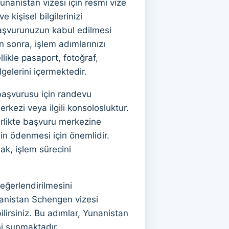
nanistan vizesi için resmi vize
 kişisel bilgilerinizi
başvurunuzun kabul edilmesi
sonra, işlem adımlarınızı
llikle pasaport, fotoğraf,
gelerini içermektedir.
aşvurusu için randevu
rkezi veya ilgili konsolosluktur.
birlikte başvuru merkezine
nin ödenmesi için önemlidir.
ak, işlem sürecini
eğerlendirilmesini
nanistan Schengen vizesi
ilirsiniz. Bu adımlar, Yunanistan
ni sunmaktadır.