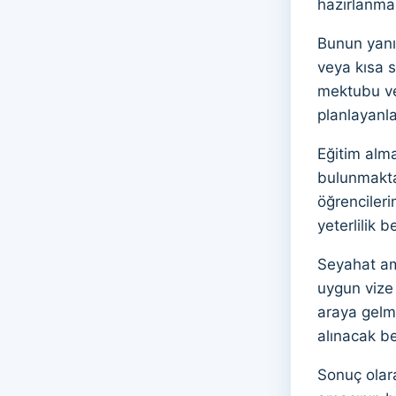
hazırlanmas
Bunun yanı 
veya kısa s
mektubu ve 
planlayanl
Eğitim alma
bulunmaktad
öğrencileri
yeterlilik b
Seyahat ama
uygun vize 
araya gelme
alınacak be
Sonuç olara