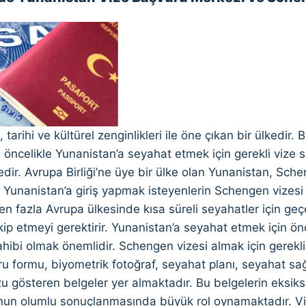
 tarihi ve kültürel zenginlikleri ile öne çıkan bir ülkedir.
, öncelikle Yunanistan’a seyahat etmek için gerekli vize
ir. Avrupa Birliği’ne üye bir ülke olan Yunanistan, Sch
, Yunanistan’a giriş yapmak isteyenlerin Schengen vizes
den fazla Avrupa ülkesinde kısa süreli seyahatler için geçer
kip etmeyi gerektirir. Yunanistan’a seyahat etmek için ön
sahibi olmak önemlidir. Schengen vizesi almak için gerekl
u formu, biyometrik fotoğraf, seyahat planı, seyahat sağl
gösteren belgeler yer almaktadır. Bu belgelerin eksiksiz
un olumlu sonuçlanmasında büyük rol oynamaktadır. Vi