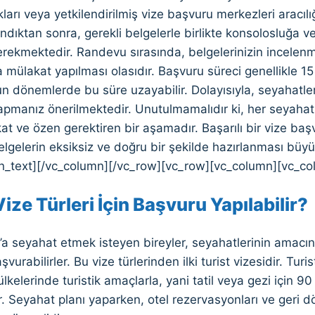
ları veya yetkilendirilmiş vize başvuru merkezleri aracılı
ndıktan sonra, gerekli belgelerle birlikte konsolosluğa 
rekmektedir. Randevu sırasında, belgelerinizin incelenm
mülakat yapılması olasıdır. Başvuru süreci genellikle 1
n dönemlerde bu süre uzayabilir. Dolayısıyla, seyahatler
pmanız önerilmektedir. Unutulmamalıdır ki, her seyahati
kat ve özen gerektiren bir aşamadır. Başarılı bir vize ba
belgelerin eksiksiz ve doğru bir şekilde hazırlanması bü
n_text][/vc_column][/vc_row][vc_row][vc_column][vc_co
ize Türleri İçin Başvuru Yapılabilir?
a seyahat etmek isteyen bireyler, seyahatlerinin amacına 
şvurabilirler. Bu vize türlerinden ilki turist vizesidir. Tur
kelerinde turistik amaçlarla, yani tatil veya gezi için 
r. Seyahat planı yaparken, otel rezervasyonları ve geri dö