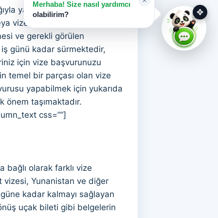
×
Merhaba! Size nasıl yardımcı
ğıyla yapılmaktadır. Başvuru için
✥
olabilirim?
veya vize merkezine bizzat
esi ve gerekli görülen
5 iş günü kadar sürmektedir,
iniz için vize başvurunuzu
n temel bir parçası olan vize
şvurusu yapabilmek için yukarıda
yük önem taşımaktadır.
lumn_text css=””]
bağlı olarak farklı vize
ist vizesi, Yunanistan ve diğer
90 güne kadar kalmayı sağlayan
nüş uçak bileti gibi belgelerin