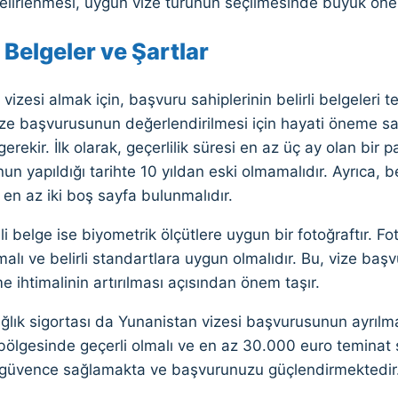
elirlenmesi, uygun vize türünün seçilmesinde büyük öne
 Belgeler ve Şartlar
vizesi almak için, başvuru sahiplerinin belirli belgeleri
ize başvurusunun değerlendirilmesi için hayati öneme sahi
erekir. İlk olarak, geçerlilik süresi en az üç ay olan bir p
n yapıldığı tarihte 10 yıldan eski olmamalıdır. Ayrıca, b
en az iki boş sayfa bulunmalıdır.
li belge ise biyometrik ölçütlere uygun bir fotoğraftır. Fot
malı ve belirli standartlara uygun olmalıdır. Bu, vize başv
e ihtimalinin artırılması açısından önem taşır.
lık sigortası da Yunanistan vizesi başvurusunun ayrılma
ölgesinde geçerli olmalı ve en az 30.000 euro teminat su
 güvence sağlamakta ve başvurunuzu güçlendirmektedir