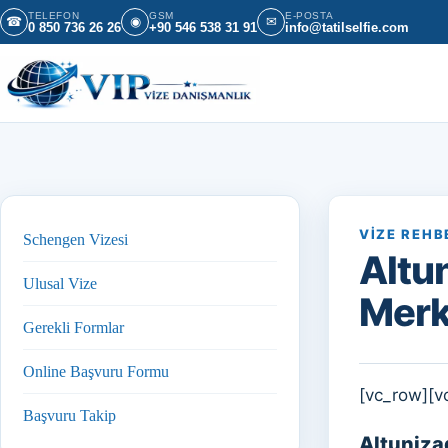
İçeriğe geç
TELEFON
GSM
E-POSTA
☎
◉
✉
0 850 736 26 26
+90 546 538 31 91
info@tatilselfie.com
VIZE REHB
Schengen Vizesi
Altu
Ulusal Vize
Merk
Gerekli Formlar
Online Başvuru Formu
[vc_row][v
Başvuru Takip
Altuniza