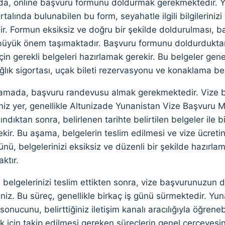
mda, online başvuru formunu doldurmak gerekmektedir. Yu
alında bulunabilen bu form, seyahatle ilgili bilgilerinizi ve
ir. Formun eksiksiz ve doğru bir şekilde doldurulması, 
büyük önem taşımaktadır. Başvuru formunu doldurduktan 
için gerekli belgeleri hazırlamak gerekir. Bu belgeler gene
lık sigortası, uçak bileti rezervasyonu ve konaklama bel
mada, başvuru randevusu almak gerekmektedir. Vize b
niz yer, genellikle Altunizade Yunanistan Vize Başvuru Me
ndıktan sonra, belirlenen tarihte belirtilen belgeler ile 
kir. Bu aşama, belgelerin teslim edilmesi ve vize ücreti
ü, belgelerinizi eksiksiz ve düzenli bir şekilde hazırlam
ktır.
 belgelerinizi teslim ettikten sonra, vize başvurunuzun d
niz. Bu süreç, genellikle birkaç iş günü sürmektedir. Yu
onucunu, belirttiğiniz iletişim kanalı aracılığıyla öğreneb
k için takip edilmesi gereken süreçlerin genel çerçevesi