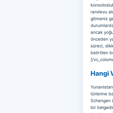
konsolosluk
randevu alı
gitmeniz ge
durumlarda 
ancak yoğu
önceden ya
süreci, dik
belirtilen 
[/vc_colum
Hangi V
Yunanistan’
türlerine ba
Schengen ül
bir belgedi