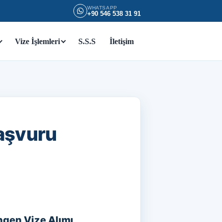
WHATSAPP
+90 546 538 31 91
Vize İşlemleri
S.S.S
İletişim
aşvuru
ngen Vize Alımı