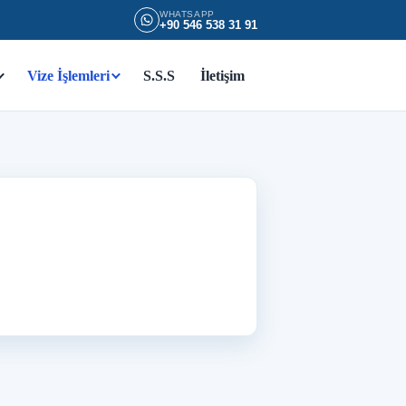
WHATSAPP
+90 546 538 31 91
Vize İşlemleri
S.S.S
İletişim