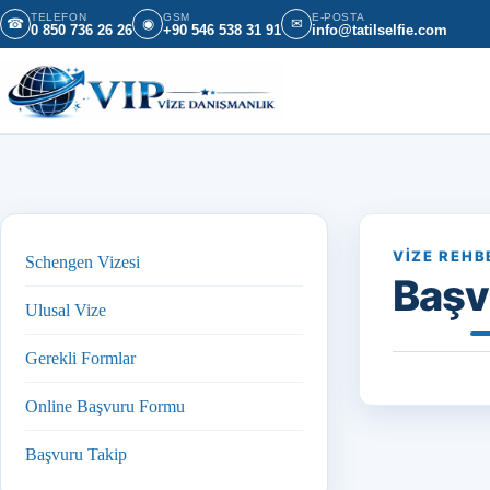
İçeriğe geç
TELEFON
GSM
E-POSTA
☎
◉
✉
0 850 736 26 26
+90 546 538 31 91
info@tatilselfie.com
VIZE REHB
Schengen Vizesi
Başv
Ulusal Vize
Gerekli Formlar
Online Başvuru Formu
Başvuru Takip