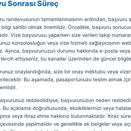
u Sonrası Süreç
ru randevusunun tamamlanmasının ardından, başvuru süre
bilgi sahibi olmak önemlidir. Öncelikle, başvuru sonucu
dır. Vize başvurusu yaparken size verilen takip numaras
nuz konsolosluğun veya vize hizmeti sağlayıcısının web 
niz. Ayrıca, başvurunuzun durumu hakkında e-posta veya 
tercih ettiyseniz, bu kanallar üzerinden de güncel bilgiler
runuz onaylandığında, size bir onay mektubu veya vizen
verilecektir. Bu aşamada, pasaportunuzu teslim almak için
emlidir.
başvurunuz reddedildiyse, başvurunuzun neden reddedild
. Bu açıklama doğrultusunda, eksikliklerinizi veya hatalar
ma veya itiraz etme hakkınız bulunmaktadır. İtiraz sürec
rçevesinde yapılmalıdır ve genellikle ek belgeler veya a