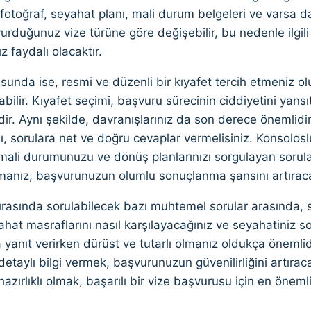
fotoğraf, seyahat planı, mali durum belgeleri ve varsa d
vurduğunuz vize türüne göre değişebilir, bu nedenle ilgi
z faydalı olacaktır.
unda ise, resmi ve düzenli bir kıyafet tercih etmeniz ol
abilir. Kıyafet seçimi, başvuru sürecinin ciddiyetini yans
dir. Aynı şekilde, davranışlarınız da son derece önemlid
ı, sorulara net ve doğru cevaplar vermelisiniz. Konsoloslu
mali durumunuzu ve dönüş planlarınızı sorgulayan sorular
olmanız, başvurunuzun olumlu sonuçlanma şansını artıraca
rasında sorulabilecek bazı muhtemel sorular arasında, 
ahat masraflarını nasıl karşılayacağınız ve seyahatiniz son
 yanıt verirken dürüst ve tutarlı olmanız oldukça önemli
detaylı bilgi vermek, başvurunuzun güvenilirliğini artır
azırlıklı olmak, başarılı bir vize başvurusu için en önemli