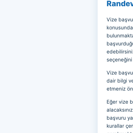
Randev
Vize başvu
konusunda 
bulunmakta
başvurduğu
edebilirsi
seçeneğini 
Vize başvu
dair bilgi 
etmeniz ön
Eğer vize 
alacaksınız
başvuru yap
kurallar çe