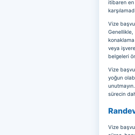
itibaren e
karşılamad
Vize başvur
Genellikle,
konaklama b
veya işvere
belgeleri 
Vize başvu
yoğun olab
unutmayın.
sürecin dah
Randev
Vize başvu