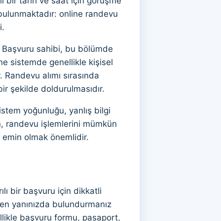
li bir tarih ve saat için görüşme
 bulunmaktadır: online randevu
i.
r. Başvuru sahibi, bu bölümde
ne sistemde genellikle kişisel
ir. Randevu alımı sırasında
bir şekilde doldurulmasıdır.
istem yoğunluğu, yanlış bilgi
çin, randevu işlemlerini mümkün
 emin olmak önemlidir.
ı bir başvuru için dikkatli
erken yanınızda bulundurmanız
llikle başvuru formu, pasaport,