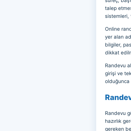
süreç, başv
talep etmes
sistemleri,
Online rand
yer alan ad
bilgiler, p
dikkat edil
Randevu alı
girişi ve t
olduğunca 
Randev
Randevu gün
hazırlık ge
gereken bel