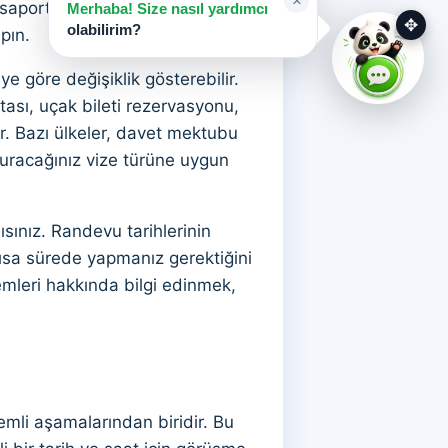
×
asaportunuzun bu süreyi
Merhaba! Size nasıl yardımcı
✥
olabilirim?
pın.
e göre değişiklik gösterebilir.
tası, uçak bileti rezervasyonu,
ir. Bazı ülkeler, davet mektubu
vuracağınız vize türüne uygun
ınız. Randevu tarihlerinin
sa sürede yapmanız gerektiğini
emleri hakkında bilgi edinmek,
mli aşamalarından biridir. Bu