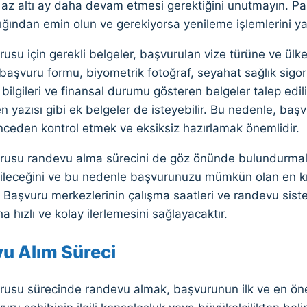
n az altı ay daha devam etmesi gerektiğini unutmayın. P
ığından emin olun ve gerekiyorsa yenileme işlemlerini ya
usu için gerekli belgeler, başvurulan vize türüne ve ülkey
 başvuru formu, biyometrik fotoğraf, seyahat sağlık sigor
ilgileri ve finansal durumu gösteren belgeler talep edil
n yazısı gibi ek belgeler de isteyebilir. Bu nedenle, baş
önceden kontrol etmek ve eksiksiz hazırlamak önemlidir.
rusu randevu alma sürecini de göz önünde bulundurmalıs
ileceğini ve bu nedenle başvurunuzu mümkün olan en kı
 Başvuru merkezlerinin çalışma saatleri ve randevu sist
a hızlı ve kolay ilerlemesini sağlayacaktır.
u Alım Süreci
rusu sürecinde randevu almak, başvurunun ilk ve en öne