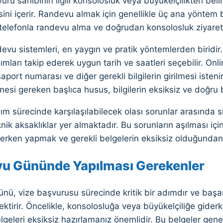
uru sahibinin ilgili konsolosluk veya büyükelçilikten belir
ini içerir. Randevu almak için genellikle üç ana yöntem
 telefonla randevu alma ve doğrudan konsolosluk ziyaret
evu sistemleri, en yaygın ve pratik yöntemlerden biridi
ımları takip ederek uygun tarih ve saatleri seçebilir. Onli
asaport numarası ve diğer gerekli bilgilerin girilmesi isten
mesi gereken başlıca husus, bilgilerin eksiksiz ve doğru 
m sürecinde karşılaşılabilecek olası sorunlar arasında s
eknik aksaklıklar yer almaktadır. Bu sorunların aşılması i
erken yapmak ve gerekli belgelerin eksiksiz olduğundan
u Gününde Yapılması Gerekenler
ü, vize başvurusu sürecinde kritik bir adımdır ve başarıl
rektirir. Öncelikle, konsolosluğa veya büyükelçiliğe gid
geleri eksiksiz hazırlamanız önemlidir. Bu belgeler gene