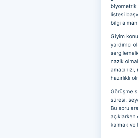
biyometrik 
listesi baş
bilgi almanı
Giyim konus
yardımcı ol
sergilemeli
nazik olmal
amacınızı, 
hazırlıklı 
Görüşme sı
süresi, sey
Bu sorulara
açıklarken 
kalmak ve h