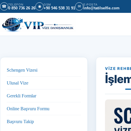
İçeriğe geç
TELEFON
GSM
E-POSTA
☎
◉
✉
0 850 736 26 26
+90 546 538 31 91
info@tatilselfie.com
VIZE REHB
Schengen Vizesi
İşlem
Ulusal Vize
Gerekli Formlar
Online Başvuru Formu
Başvuru Takip