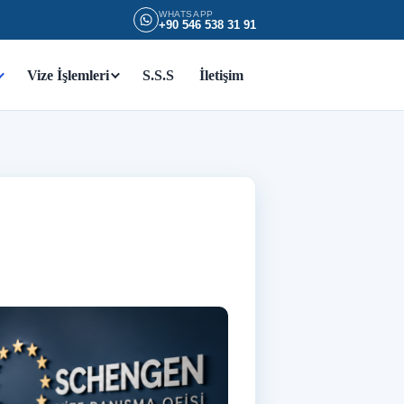
WHATSAPP
+90 546 538 31 91
Vize İşlemleri
S.S.S
İletişim