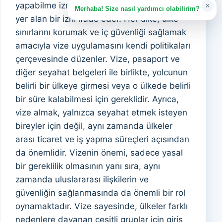
yapabilme iznini sağlayan resmi bir belgede
×
Merhaba! Size nasıl yardımcı olabilirim?
yer alan bir izni ifade eder. Her ülke, ülke
sınırlarını korumak ve iç güvenliği sağlamak
amacıyla vize uygulamasını kendi politikaları
çerçevesinde düzenler. Vize, pasaport ve
diğer seyahat belgeleri ile birlikte, yolcunun
belirli bir ülkeye girmesi veya o ülkede belirli
bir süre kalabilmesi için gereklidir. Ayrıca,
vize almak, yalnızca seyahat etmek isteyen
bireyler için değil, aynı zamanda ülkeler
arası ticaret ve iş yapma süreçleri açısından
da önemlidir. Vizenin önemi, sadece yasal
bir gereklilik olmasının yanı sıra, aynı
zamanda uluslararası ilişkilerin ve
güvenliğin sağlanmasında da önemli bir rol
oynamaktadır. Vize sayesinde, ülkeler farklı
nedenlere dayanan çeşitli gruplar için giriş