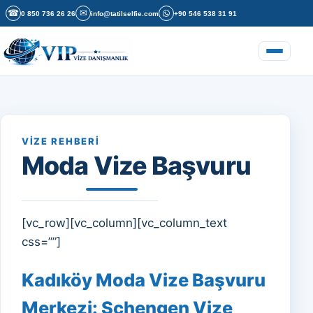
İçeriğe geç
☎
✉
0 850 736 26 26
info@tatilselfie.com
+90 546 538 31 91
Menüyü a
VIZE REHBERI
Moda Vize Başvuru
[vc_row][vc_column][vc_column_text
css=””]
Kadıköy Moda Vize Başvuru
Merkezi: Schengen Vize