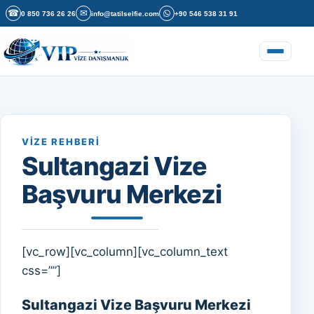
İçeriğe geç
☎
✉
0 850 736 26 26
info@tatilselfie.com
+90 546 538 31 91
Menüyü a
VIZE REHBERI
Sultangazi Vize
Başvuru Merkezi
[vc_row][vc_column][vc_column_text
css=””]
Sultangazi Vize Başvuru Merkezi