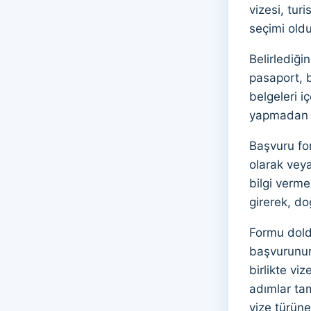
vizesi, turi
seçimi oldu
Belirlediği
pasaport, b
belgeleri i
yapmadan ö
Başvuru fo
olarak veya
bilgi verme
girerek, d
Formu dold
başvurunun 
birlikte vi
adımlar ta
vize türüne