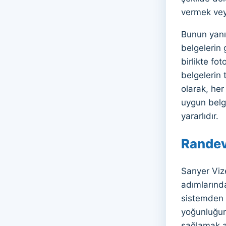
vermek veya
Bunun yanı
belgelerin 
birlikte fo
belgelerin
olarak, her
uygun belge
yararlıdır.
Randev
Sarıyer Viz
adımlarında
sistemden b
yoğunluğun
sağlamak a