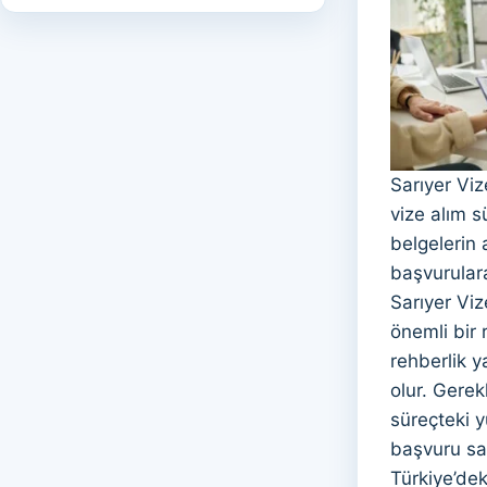
Sarıyer Viz
vize alım s
belgelerin 
başvurulara
Sarıyer Viz
önemli bir
rehberlik y
olur. Gerek
süreçteki 
başvuru sah
Türkiye’dek