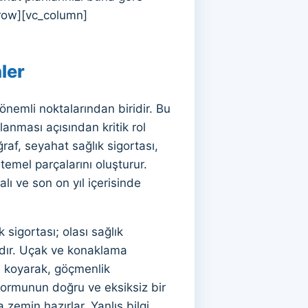
row][vc_column]
ler
nemli noktalarından biridir. Bu
anması açısından kritik rol
af, seyahat sağlık sigortası,
emel parçalarını oluşturur.
alı ve son on yıl içerisinde
sigortası; olası sağlık
ıdır. Uçak ve konaklama
aya koyarak, göçmenlik
formunun doğru ve eksiksiz bir
zemin hazırlar. Yanlış bilgi