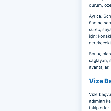
durum, özel
Ayrıca, Sch
öneme sahip
süreç, seya
için; konak
gerekecekti
Sonuç olar
sağlayan, s
avantajlar,
Vize Ba
Vize başvur
adımları ka
takip eder