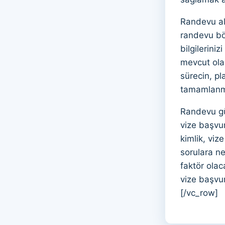
Randevu al
randevu bö
bilgilerini
mevcut olan
sürecin, pl
tamamlanma
Randevu gün
vize başvur
kimlik, viz
sorulara n
faktör ola
vize başvur
[/vc_row]