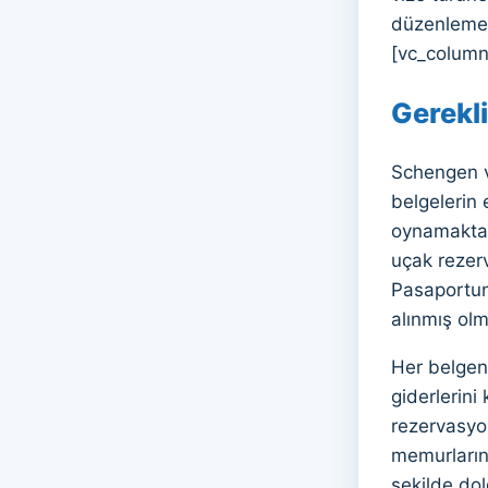
düzenlemek
[vc_column
Gerekli
Schengen vi
belgelerin 
oynamaktadı
uçak rezerv
Pasaportun,
alınmış olma
Her belgeni
giderlerin
rezervasyon
memurların
şekilde dol