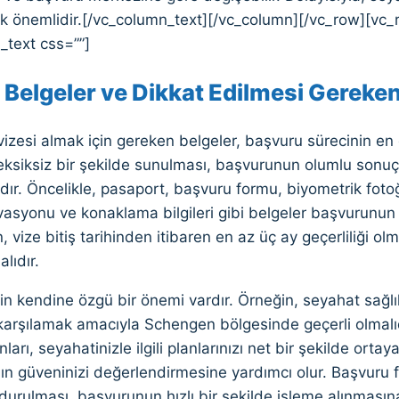
 önemlidir.[/vc_column_text][/vc_column][/vc_row][vc_
_text css=””]
 Belgeler ve Dikkat Edilmesi Gereken
zesi almak için gereken belgeler, başvuru sürecinin en ö
eksiksiz bir şekilde sunulması, başvurunun olumlu sonuçl
r. Öncelikle, pasaport, başvuru formu, biyometrik fotoğr
asyonu ve konaklama bilgileri gibi belgeler başvurunun t
 vize bitiş tarihinden itibaren en az üç ay geçerliliği olm
lıdır.
n kendine özgü bir önemi vardır. Örneğin, seyahat sağlık 
i karşılamak amacıyla Schengen bölgesinde geçerli olmal
ları, seyahatinizle ilgili planlarınızı net bir şekilde ort
ın güveninizi değerlendirmesine yardımcı olur. Başvuru 
durulması, başvurunun hızlı bir şekilde işleme alınmasına 