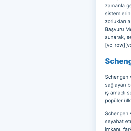
zamanla gel
sistemlerin
zorlukları 
Başvuru Mer
sunarak, s
[vc_row][v
Scheng
Schengen v
sağlayan bi
iş amaçlı s
popüler ülk
Schengen vi
seyahat et
imkanı, far