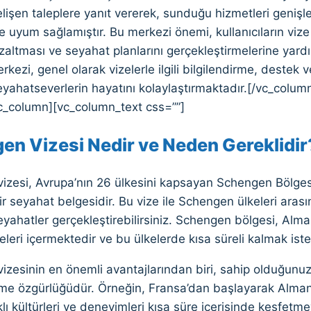
işen taleplere yanıt vererek, sunduğu hizmetleri genişletm
e uyum sağlamıştır. Bu merkezi önemi, kullanıcıların viz
azaltması ve seyahat planlarını gerçekleştirmelerine yardı
kezi, genel olarak vizelerle ilgili bilgilendirme, destek 
eyahatseverlerin hayatını kolaylaştırmaktadır.[/vc_colum
c_column][vc_column_text css=””]
en Vizesi Nedir ve Neden Gereklidir
izesi, Avrupa’nın 26 ülkesini kapsayan Schengen Bölges
r seyahat belgesidir. Bu vize ile Schengen ülkeleri arasın
eyahatler gerçekleştirebilirsiniz. Schengen bölgesi, Alma
eleri içermektedir ve bu ülkelerde kısa süreli kalmak iste
zesinin en önemli avantajlarından biri, sahip olduğunuz 
me özgürlüğüdür. Örneğin, Fransa’dan başlayarak Alman
klı kültürleri ve deneyimleri kısa süre içerisinde keşfet