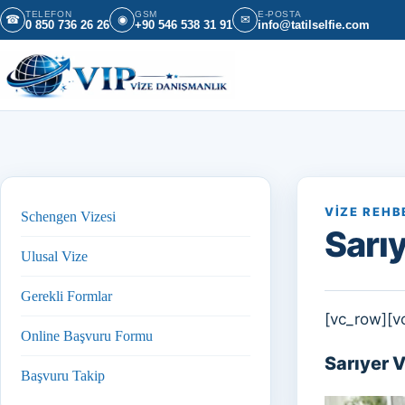
İçeriğe geç
TELEFON
GSM
E-POSTA
☎
◉
✉
0 850 736 26 26
+90 546 538 31 91
info@tatilselfie.com
VIZE REHB
Schengen Vizesi
Sarı
Ulusal Vize
Gerekli Formlar
[vc_row][v
Online Başvuru Formu
Sarıyer 
Başvuru Takip