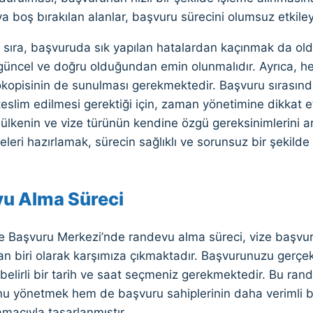
 boş bırakılan alanlar, başvuru sürecini olumsuz etkileye
 sıra, başvuruda sık yapılan hatalardan kaçınmak da old
güncel ve doğru olduğundan emin olunmalıdır. Ayrıca, her
tokopisinin de sunulması gerekmektedir. Başvuru sırasında 
 teslim edilmesi gerektiği için, zaman yönetimine dikkat
 ülkenin ve vize türünün kendine özgü gereksinimlerini ar
leri hazırlamak, sürecin sağlıklı ve sorunsuz bir şekilde
u Alma Süreci
e Başvuru Merkezi’nde randevu alma süreci, vize başvuru
n biri olarak karşımıza çıkmaktadır. Başvurunuzu gerçekl
elirli bir tarih ve saat seçmeniz gerekmektedir. Bu ran
u yönetmek hem de başvuru sahiplerinin daha verimli bi
macıyla tasarlanmıştır.