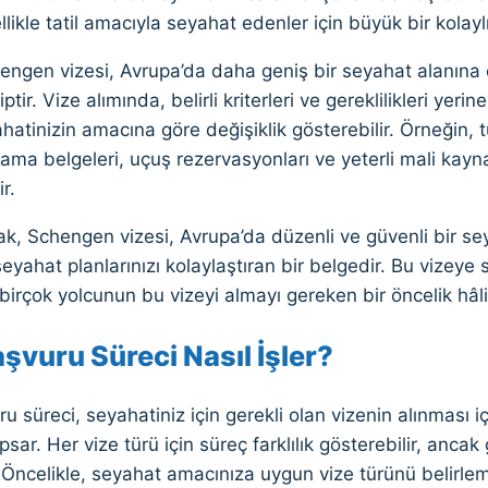
likle tatil amacıyla seyahat edenler için büyük bir kolay
engen vizesi, Avrupa’da daha geniş bir seyahat alanına e
tir. Vize alımında, belirli kriterleri ve gereklilikleri yer
hatinizin amacına göre değişiklik gösterebilir. Örneğin, t
lama belgeleri, uçuş rezervasyonları ve yeterli mali kayn
r.
ak, Schengen vizesi, Avrupa’da düzenli ve güvenli bir s
eyahat planlarınızı kolaylaştıran bir belgedir. Bu vizeye 
 birçok yolcunun bu vizeyi almayı gereken bir öncelik hâl
şvuru Süreci Nasıl İşler?
u süreci, seyahatiniz için gerekli olan vizenin alınması i
psar. Her vize türü için süreç farklılık gösterebilir, ancak
. Öncelikle, seyahat amacınıza uygun vize türünü belirl