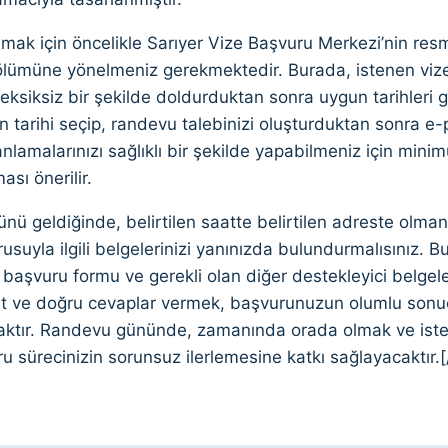
mak için öncelikle Sarıyer Vize Başvuru Merkezi’nin res
lümüne yönelmeniz gerekmektedir. Burada, istenen vize 
zi eksiksiz bir şekilde doldurduktan sonra uygun tarihleri 
 tarihi seçip, randevu talebinizi oluşturduktan sonra e-
anlamalarınızı sağlıklı bir şekilde yapabilmeniz için min
sı önerilir.
ü geldiğinde, belirtilen saatte belirtilen adreste olman
usuyla ilgili belgelerinizi yanınızda bulundurmalısınız. 
e başvuru formu ve gerekli olan diğer destekleyici belgeler
et ve doğru cevaplar vermek, başvurunuzun olumlu sonuçl
caktır. Randevu gününde, zamanında orada olmak ve iste
u sürecinizin sorunsuz ilerlemesine katkı sağlayacaktır