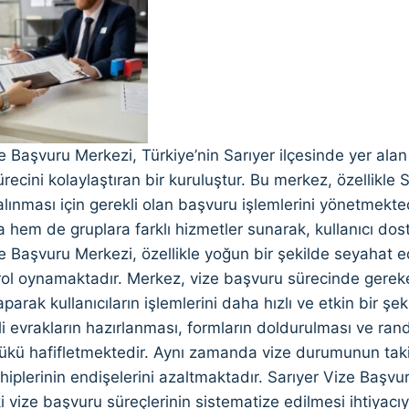
e Başvuru Merkezi, Türkiye’nin Sarıyer ilçesinde yer alan 
ürecini kolaylaştıran bir kuruluştur. Bu merkez, özellikle 
alınması için gerekli olan başvuru işlemlerini yönetmekte
 hem de gruplara farklı hizmetler sunarak, kullanıcı do
e Başvuru Merkezi, özellikle yoğun bir şekilde seyahat ede
 rol oynamaktadır. Merkez, vize başvuru sürecinde gere
aparak kullanıcıların işlemlerini daha hızlı ve etkin bir 
li evrakların hazırlanması, formların doldurulması ve ran
yükü hafifletmektedir. Aynı zamanda vize durumunun taki
iplerinin endişelerini azaltmaktadır. Sarıyer Vize Başvur
i vize başvuru süreçlerinin sistematize edilmesi ihtiyacıy