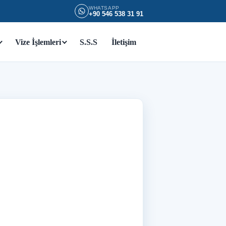
WHATSAPP
+90 546 538 31 91
Vize İşlemleri
S.S.S
İletişim