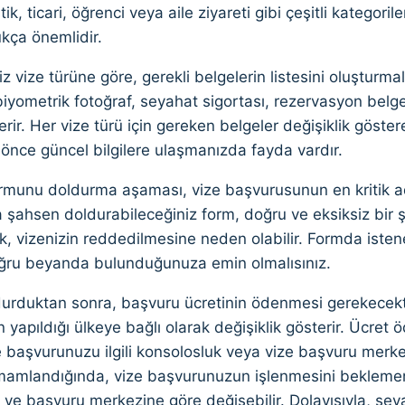
stik, ticari, öğrenci veya aile ziyareti gibi çeşitli kategor
kça önemlidir.
niz vize türüne göre, gerekli belgelerin listesini oluşturma
iyometrik fotoğraf, seyahat sigortası, rezervasyon belg
çerir. Her vize türü için gereken belgeler değişiklik göste
nce güncel bilgilere ulaşmanızda fayda vardır.
rmunu doldurma aşaması, vize başvurusunun en kritik adı
 şahsen doldurabileceğiniz form, doğru ve eksiksiz bir şe
k, vizenizin reddedilmesine neden olabilir. Formda istenen 
oğru beyanda bulunduğunuza emin olmalısınız.
urduktan sonra, başvuru ücretinin ödenmesi gerekecektir
yapıldığı ülkeye bağlı olarak değişiklik gösterir. Ücret 
ze başvurunuzu ilgili konsolosluk veya vize başvuru merk
mamlandığında, vize başvurunuzun işlenmesini beklemeni
 ve başvuru merkezine göre değişebilir. Dolayısıyla, sey