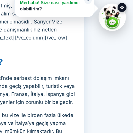
×
Merhaba! Size nasıl yardımcı
iş, farklı ülkelerin vize
✥
olabilirim?
e alım sürecinde yaşadığı
mcı olmasıdır. Sarıyer Vize
ve danışmanlık hizmetleri
n_text][/vc_column][/vc_row]
?
i’nde serbest dolaşım imkanı
da geçiş yapabilir, turistik veya
nya, Fransa, İtalya, İspanya gibi
yenler için zorunlu bir belgedir.
bu vize ile birden fazla ülkede
ya ve İtalya’ya geçiş yapma
meyi mümkün kılmaktadır. Bu