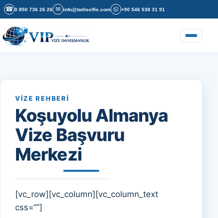
İçeriğe geç
☎
✉
0 850 736 26 26
info@tatilselfie.com
+90 546 538 31 91
Menüyü a
VIZE REHBERI
Koşuyolu Almanya
Vize Başvuru
Merkezi
[vc_row][vc_column][vc_column_text
css=””]