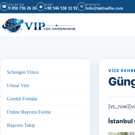
İçeriğe geç
TELEFON
GSM
E-POSTA
☎
◉
✉
0 850 736 26 26
+90 546 538 31 91
info@tatilselfie.com
VIZE REHB
Schengen Vizesi
Güng
Ulusal Vize
Gerekli Formlar
[vc_row][v
Online Başvuru Formu
İstanbul
Başvuru Takip