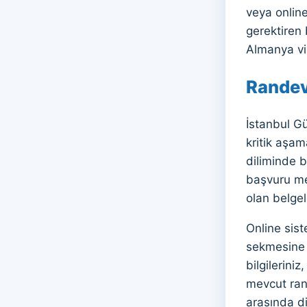
veya online
gerektiren 
Almanya viz
Randevu
İstanbul G
kritik aşam
diliminde b
başvuru mer
olan belgele
Online sis
sekmesine t
bilgilerini
mevcut rand
arasında di