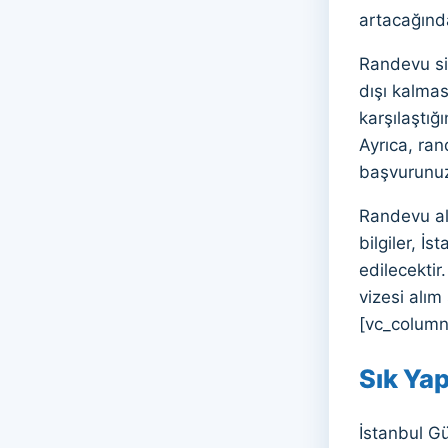
artacağınd
Randevu sis
dışı kalmas
karşılaştığ
Ayrıca, ran
başvurunuz
Randevu alm
bilgiler, 
edilecekti
vizesi alım
[vc_column
Sık Yap
İstanbul G