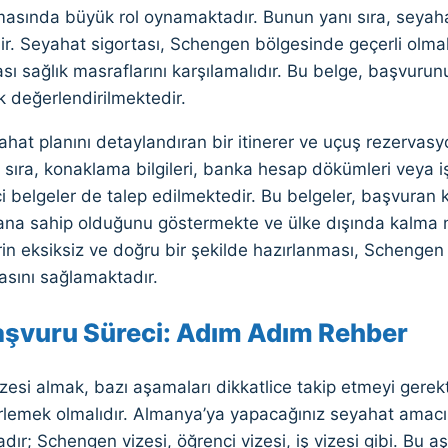
sında büyük rol oynamaktadır. Bunun yanı sıra, seyahat 
ir. Seyahat sigortası, Schengen bölgesinde geçerli olma
sı sağlık masraflarını karşılamalıdır. Bu belge, başvur
ak değerlendirilmektedir.
ahat planını detaylandıran bir itinerer ve uçuş rezervasy
 sıra, konaklama bilgileri, banka hesap dökümleri veya 
i belgeler de talep edilmektedir. Bu belgeler, başvuran ki
na sahip olduğunu göstermekte ve ülke dışında kalma n
rin eksiksiz ve doğru bir şekilde hazırlanması, Schenge
sını sağlamaktadır.
aşvuru Süreci: Adım Adım Rehber
esi almak, bazı aşamaları dikkatlice takip etmeyi gerektir
rlemek olmalıdır. Almanya’ya yapacağınız seyahat amacınız
ır; Schengen vizesi, öğrenci vizesi, iş vizesi gibi. Bu 