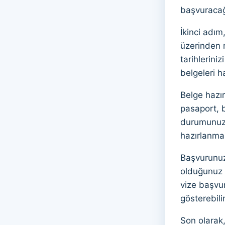
başvuracağı
İkinci adı
üzerinden r
tarihlerini
belgeleri h
Belge hazı
pasaport, b
durumunuzu
hazırlanmas
Başvurunuz
olduğunuz v
vize başvur
gösterebili
Son olarak,