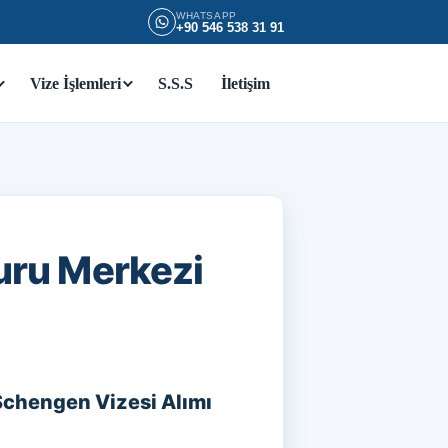
WHATSAPP
+90 546 538 31 91
Vize İşlemleri
S.S.S
İletişim
uru Merkezi
Schengen Vizesi Alımı