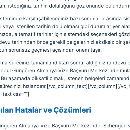
an, istediğiniz tarihin doluluğunu göz önünde bulundurm
teminde karşılaşabileceğiniz bazı sorunlar arasında sist
ı veya istenilen tarihin dolu olması gibi durumlar yer alabi
ınızda, alternatif tarihler için sistemdeki seçenekleri göz
devu tarihinden önce gerekli belgelerinizi eksiksiz bir şe
un sorunsuz geçmesi açısından önem taşır.
a süreciniz tamamlandıktan sonra, aldığınız randevu bilg
İstanbul Güngören Almanya Vize Başvuru Merkezi’nde müla
r. Bu aşamada dikkatli olmak, istenen belgeleri zamanın
 sürecinizi hızlandırır.[/vc_column_text][/vc_column][/v
_text css=””]
ılan Hatalar ve Çözümleri
üngören Almanya Vize Başvuru Merkezi’nde, Schengen vi