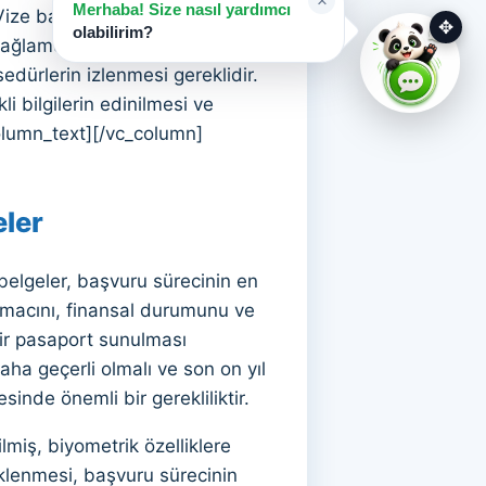
×
Merhaba! Size nasıl yardımcı
. Vize başvurusunun kabul
✥
olabilirim?
 bağlamda, Schengen vizesi
edürlerin izlenmesi gereklidir.
i bilgilerin edinilmesi ve
column_text][/vc_column]
ler
elgeler, başvuru sürecinin en
 amacını, finansal durumunu ve
bir pasaport sunulması
ha geçerli olmalı ve son on yıl
sinde önemli bir gerekliliktir.
lmiş, biyometrik özelliklere
eklenmesi, başvuru sürecinin