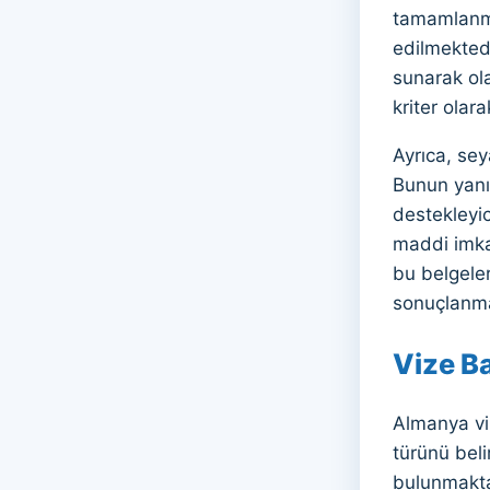
tamamlanma
edilmekted
sunarak ola
kriter olar
Ayrıca, sey
Bunun yanı
destekleyic
maddi imka
bu belgele
sonuçlanma
Vize B
Almanya viz
türünü beli
bulunmaktad