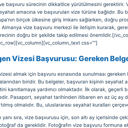
ve başvuru sürecinin dikkatlice yürütülmesini gerektirir
seyahat amacına ve başvurulan vize türüne bağlıdır. Bu
pa’nın birçok ülkesine giriş imkanı sağlarken, doğru pros
, Almanya vize başvuru merkezi ile iletişim kurarak, gerekl
ecinin doğru bir şekilde takip edilmesi önemlidir.[/vc_
vc_row][vc_column][vc_column_text css=””]
en Vizesi Başvurusu: Gereken Belge
izesi almak için başvuru esnasında sunulması gereken b
alarından biridir. Bu belgeler, başvuran kişinin seyahat
ini kanıtlamaya yardımcı olmaktadır. İlk olarak, geçerli 
ir. Pasaport, seyahat tarihinden itibaren en az üç ay da
rtılmış olmalıdır. Bu, uluslararası seyahat kuralları çerçeve
yanı sıra, vize başvurusu için, son altı ay içerisinde çeki
otoğraf da gereklidir. Fotoğrafın vize başvuru formuna 