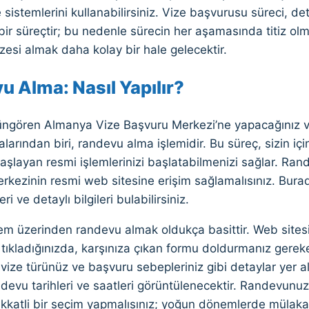
 sistemlerini kullanabilirsiniz. Vize başvurusu süreci, de
bir süreçtir; bu nedenle sürecin her aşamasında titiz olmalıs
esi almak daha kolay bir hale gelecektir.
 Alma: Nasıl Yapılır?
üngören Almanya Vize Başvuru Merkezi’ne yapacağınız v
alarından biri, randevu alma işlemidir. Bu süreç, sizin iç
aşlayan resmi işlemlerinizi başlatabilmenizi sağlar. Rand
kezinin resmi web sitesine erişim sağlamalısınız. Burad
ri ve detaylı bilgileri bulabilirsiniz.
tem üzerinden randevu almak oldukça basittir. Web sites
ıkladığınızda, karşınıza çıkan formu doldurmanız gereke
z, vize türünüz ve başvuru sebepleriniz gibi detaylar yer al
evu tarihleri ve saatleri görüntülenecektir. Randevunuzu
kkatli bir seçim yapmalısınız; yoğun dönemlerde mülakata