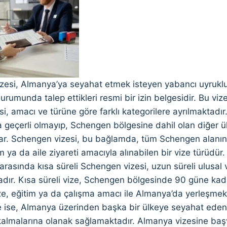
esi, Almanya’ya seyahat etmek isteyen yabancı uyruklu bir
urumunda talep ettikleri resmi bir izin belgesidir. Bu viz
i, amacı ve türüne göre farklı kategorilere ayrılmaktadır
 geçerli olmayıp, Schengen bölgesine dahil olan diğer ü
ar. Schengen vizesi, bu bağlamda, tüm Schengen alanında
tim ya da aile ziyareti amacıyla alınabilen bir vize türüdü
i arasında kısa süreli Schengen vizesi, uzun süreli ulusal 
dır. Kısa süreli vize, Schengen bölgesinde 90 güne kada
e, eğitim ya da çalışma amacı ile Almanya’da yerleşmek is
e ise, Almanya üzerinden başka bir ülkeye seyahat edenle
kalmalarına olanak sağlamaktadır. Almanya vizesine başv