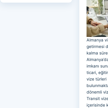
Almanya viz
getirmesi d
kalma süres
Almanya’da
imkanı sun
ticari, eği
vize türler
bulunmakta
dönemli viz
Transit viz
içerisinde 