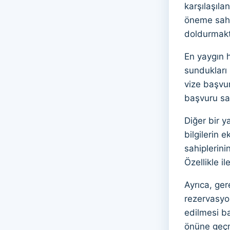
karşılaşıla
öneme sahip
doldurmakta
En yaygın h
sundukları 
vize başvur
başvuru sah
Diğer bir y
bilgilerin 
sahiplerini
Özellikle il
Ayrıca, ger
rezervasyo
edilmesi ba
önüne geçme