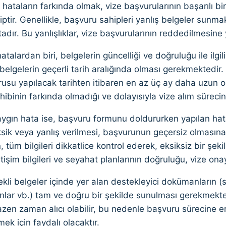
n hataların farkında olmak, vize başvurularının başarılı bi
tir. Genellikle, başvuru sahipleri yanlış belgeler sunmakt
dır. Bu yanlışlıklar, vize başvurularının reddedilmesine
atalardan biri, belgelerin güncelliği ve doğruluğu ile ilgil
belgelerin geçerli tarih aralığında olması gerekmektedir.
usu yapılacak tarihten itibaren en az üç ay daha uzun o
ibinin farkında olmadığı ve dolayısıyla vize alım süreci
aygın hata ise, başvuru formunu doldururken yapılan hat
eksik veya yanlış verilmesi, başvurunun geçersiz olmasına
n, tüm bilgileri dikkatlice kontrol ederek, eksiksiz bir şe
etişim bilgileri ve seyahat planlarının doğruluğu, vize onay
ekli belgeler içinde yer alan destekleyici dokümanların (
nlar vb.) tam ve doğru bir şekilde sunulması gerekmekte
zen zaman alıcı olabilir, bu nedenle başvuru sürecine e
k için faydalı olacaktır.