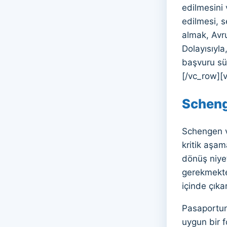
edilmesini 
edilmesi, 
almak, Avru
Dolayısıyla
başvuru sür
[/vc_row][
Scheng
Schengen v
kritik aşam
dönüş niyet
gerekmekted
içinde çıka
Pasaportun 
uygun bir f