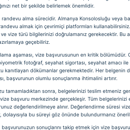
nızı net bir şekilde belirlemek önemlidir.
m, randevu alma sürecidir. Almanya Konsolosluğu veya ba
andevu almak için çevrimiçi platformları kullanabilirsini
zi ve vize türü bilgilerinizi doğrulamanız gerekecektir. B
azırlamaya geçebiliriz.
rlama aşaması, vize başvurusunun en kritik bölümüdür. 
iyometrik fotoğraf, seyahat sigortası, seyahat amacı ile i
 kanıtlayan dökümanlar gerekmektedir. Her belgenin doğ
ı, başvurunun olumlu sonuçlanma ihtimalini artırır.
u tamamladıktan sonra, belgelerinizi teslim etmeniz ger
ize başvuru merkezinde gerçekleşir. Tüm belgelerinizi ek
unuz değerlendirilmeye alınır. Değerlendirme süresi vize
r, dolayısıyla bu süreyi göz önünde bulundurmanız önerili
 başvurunuzun sonuçlarını takip etmek için vize başvuru m