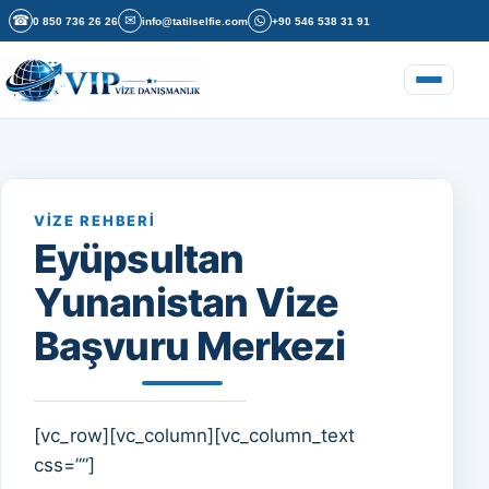
İçeriğe geç
☎
✉
0 850 736 26 26
info@tatilselfie.com
+90 546 538 31 91
Menüyü a
VIZE REHBERI
Eyüpsultan
Yunanistan Vize
Başvuru Merkezi
[vc_row][vc_column][vc_column_text
css=””]