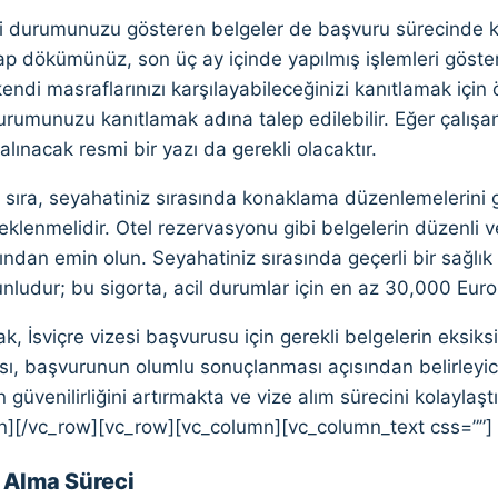
li durumunuzu gösteren belgeler de başvuru sürecinde kri
p dökümünüz, son üç ay içinde yapılmış işlemleri göster
endi masraflarınızı karşılayabileceğinizi kanıtlamak için ö
rumunuzu kanıtlamak adına talep edilebilir. Eğer çalışan b
alınacak resmi bir yazı da gerekli olacaktır.
 sıra, seyahatiniz sırasında konaklama düzenlemelerini 
klenmelidir. Otel rezervasyonu gibi belgelerin düzenli ve
ından emin olun. Seyahatiniz sırasında geçerli bir sağlık 
nludur; bu sigorta, acil durumlar için en az 30,000 Euro
k, İsviçre vizesi başvurusu için gerekli belgelerin eksiks
ı, başvurunun olumlu sonuçlanması açısından belirleyici
güvenilirliğini artırmakta ve vize alım sürecini kolaylaş
n][/vc_row][vc_row][vc_column][vc_column_text css=””]
Alma Süreci