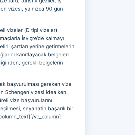
ze türü, turistik geziler, iş
ngen vizesi, yalnızca 90 gün
i vizeler (D tipi vizeler)
amaçlarla İsviçre’de kalmayı
irli şartları yerine getirmelerini
ğlarını kanıtlayacak belgeleri
diğinden, gerekli belgelerin
arak başvurulması gereken vize
için Schengen vizesi idealken,
reli vize başvurularını
çilmesi, seyahatin başarılı bir
_column_text][/vc_column]