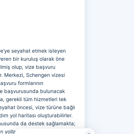
çre’ye seyahat etmek isteyen
veren bir kuruluş olarak öne
ilmiş olup, vize başvuru
ır. Merkezi, Schengen vizesi
başvuru formlarının
ize başvurusunda bulunacak
la, gerekli tüm hizmetleri tek
seyahat öncesi, vize türüne bağlı
m yol haritası oluşturabilirler.
konusunda da destek sağlamakta;
n yollarını sunmaktadır.