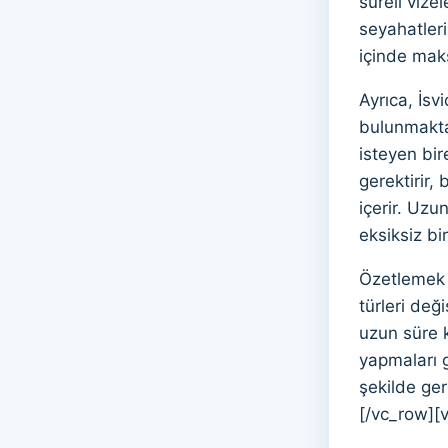
süreli vizel
seyahatleri
içinde mak
Ayrıca, İsv
bulunmaktad
isteyen bir
gerektirir,
içerir. Uzu
eksiksiz bi
Özetlemek 
türleri değ
uzun süre k
yapmaları g
şekilde ge
[/vc_row][