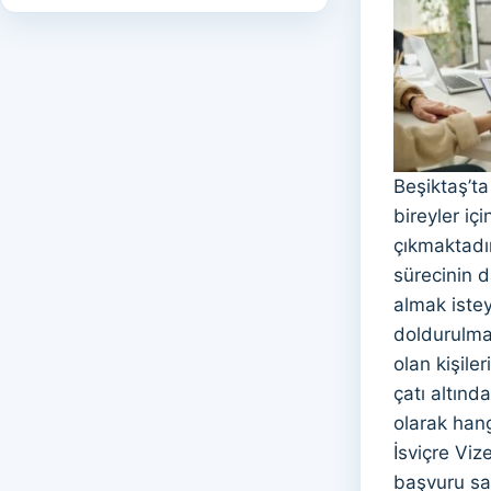
Beşiktaş’ta
bireyler iç
çıkmaktadır
sürecinin d
almak istey
doldurulma
olan kişile
çatı altınd
olarak hang
İsviçre Vi
başvuru sah