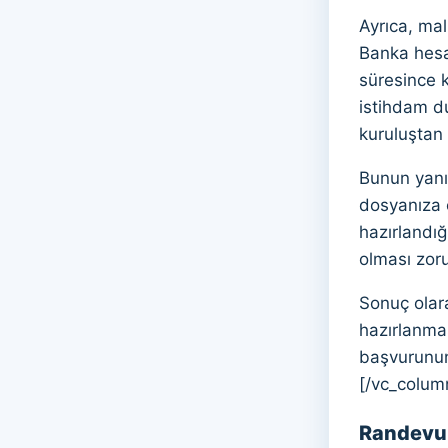
Ayrıca, ma
Banka hesa
süresince k
istihdam du
kuruluştan 
Bunun yanı
dosyanıza e
hazırlandığ
olması zoru
Sonuç olara
hazırlanmas
başvurunun 
[/vc_colum
Randevu 