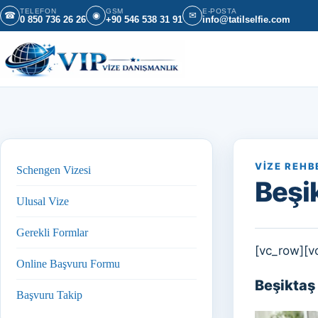
İçeriğe geç
TELEFON
GSM
E-POSTA
☎
◉
✉
0 850 736 26 26
+90 546 538 31 91
info@tatilselfie.com
VIZE REHB
Schengen Vizesi
Beşi
Ulusal Vize
Gerekli Formlar
[vc_row][v
Online Başvuru Formu
Beşiktaş
Başvuru Takip