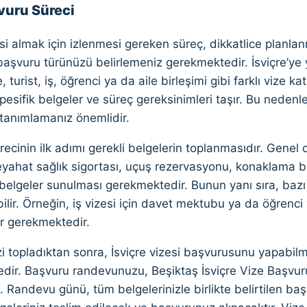
vuru Süreci
esi almak için izlenmesi gereken süreç, dikkatlice planlanm
başvuru türünüzü belirlemeniz gerekmektedir. İsviçre’ye
, turist, iş, öğrenci ya da aile birleşimi gibi farklı vize k
spesifik belgeler ve süreç gereksinimleri taşır. Bu neden
 tanımlamanız önemlidir.
ecinin ilk adımı gerekli belgelerin toplanmasıdır. Genel 
eyahat sağlık sigortası, uçuş rezervasyonu, konaklama bilg
belgeler sunulması gerekmektedir. Bunun yanı sıra, bazı 
bilir. Örneğin, iş vizesi için davet mektubu ya da öğrenci 
 gerekmektedir.
zi topladıktan sonra, İsviçre vizesi başvurusunu yapabil
dir. Başvuru randevunuzu, Beşiktaş İsviçre Vize Başvuru
iz. Randevu günü, tüm belgelerinizle birlikte belirtilen ba