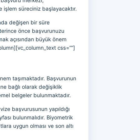
e başvuru merkezi,
e işlem süreciniz başlayacaktır.
ında değişen bir süre
eterince önce başvurunuzu
almak açısından büyük önem
olumn][vc_column_text css=””]
 önem taşımaktadır. Başvurunun
üne bağlı olarak değişiklik
temel belgeler bulunmaktadır.
 vize başvurusunun yapıldığı
yfası bulunmalıdır. Biyometrik
rtlara uygun olması ve son altı