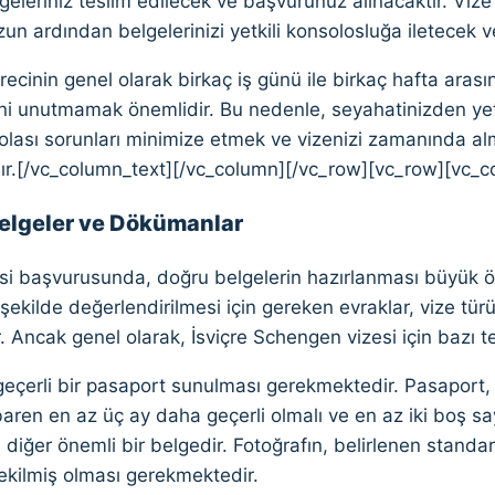
eleriniz teslim edilecek ve başvurunuz alınacaktır. Viz
n ardından belgelerinizi yetkili konsolosluğa iletecek v
ecinin genel olarak birkaç iş günü ile birkaç hafta aras
ini unutmamak önemlidir. Bu nedenle, seyahatinizden y
olası sorunları minimize etmek ve vizenizi zamanında 
ır.[/vc_column_text][/vc_column][/vc_row][vc_row][vc_c
Belgeler ve Dökümanlar
zesi başvurusunda, doğru belgelerin hazırlanması büyük
r şekilde değerlendirilmesi için gereken evraklar, vize tür
r. Ancak genel olarak, İsviçre Schengen vizesi için bazı 
geçerli bir pasaport sunulması gerekmektedir. Pasaport,
ibaren en az üç ay daha geçerli olmalı ve en az iki boş sa
 diğer önemli bir belgedir. Fotoğrafın, belirlenen standa
ekilmiş olması gerekmektedir.