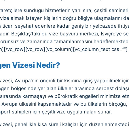
aretçilere sunduğu hizmetlerin yanı sıra, çeşitli seminerle
a vize almak isteyen kişilerin doğru bilgiye ulaşmalarını d
n ticari seyahat edenlere kadar geniş bir yelpazede ihtiy
ır. Beşiktaş’taki bu vize başvuru merkezi, İsviçre’ye se
 sorunsuz ve zamanında tamamlanmasını hedeflemektedi
n][/vc_row][vc_row][vc_column][vc_column_text css=””]
en Vizesi Nedir?
zesi, Avrupa’nın önemli bir kısmına giriş yapabilmek içi
gen bölgesinde yer alan ülkeler arasında serbest dolaşı
 sırasında karmaşayı ve bürokratik engelleri minimize e
 Avrupa ülkesini kapsamaktadır ve bu ülkelerin birçoğu, 
ort sahipleri için çeşitli vize uygulamaları sunar.
zesi, genellikle kısa süreli kalışlar için düzenlenmekte