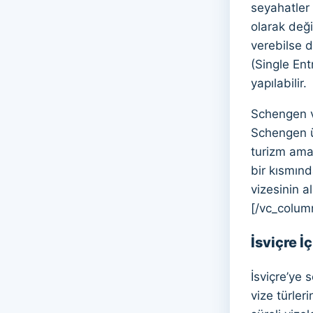
seyahatler 
olarak deği
verebilse de
(Single Ent
yapılabilir.
Schengen vi
Schengen ü
turizm amaç
bir kısmınd
vizesinin a
[/vc_colum
İsviçre İ
İsviçre’ye 
vize türle