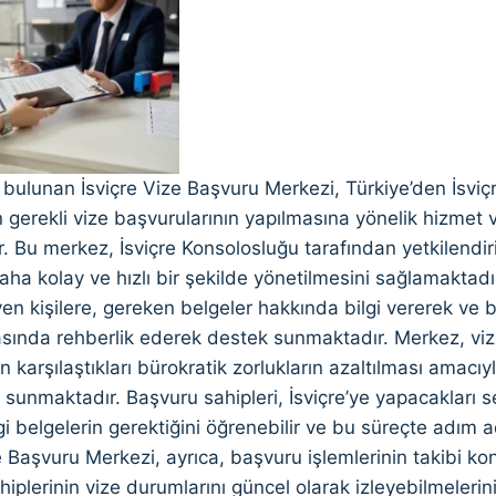
 bulunan İsviçre Vize Başvuru Merkezi, Türkiye’den İsvi
in gerekli vize başvurularının yapılmasına yönelik hizmet 
. Bu merkez, İsviçre Konsolosluğu tarafından yetkilendir
aha kolay ve hızlı bir şekilde yönetilmesini sağlamaktad
en kişilere, gereken belgeler hakkında bilgi vererek ve 
sında rehberlik ederek destek sunmaktadır. Merkez, v
rin karşılaştıkları bürokratik zorlukların azaltılması amacıy
a sunmaktadır. Başvuru sahipleri, İsviçre’ye yapacakları 
i belgelerin gerektiğini öğrenebilir ve bu süreçte adım adı
ze Başvuru Merkezi, ayrıca, başvuru işlemlerinin takibi 
iplerinin vize durumlarını güncel olarak izleyebilmelerini