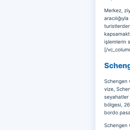
Merkez, ziy
aracılığıyl
turistlerde
kapsamaktad
işlemlerin
[/vc_colum
Scheng
Schengen vi
vize, Schen
seyahatler
bölgesi, 26
bordo pasap
Schengen vi