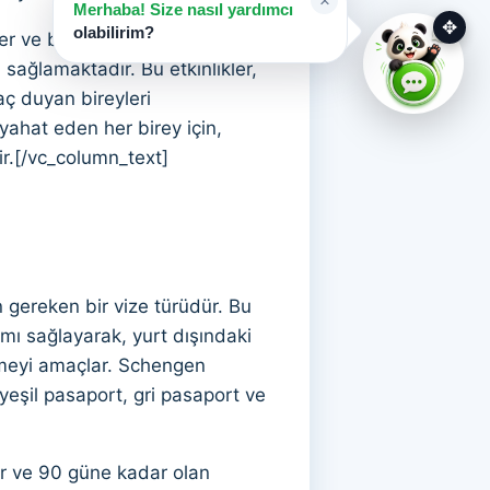
×
Merhaba! Size nasıl yardımcı
✥
olabilirim?
r ve bilgilendirme toplantıları
a sağlamaktadır. Bu etkinlikler,
aç duyan bireyleri
yahat eden her birey için,
r.[/vc_column_text]
n gereken bir vize türüdür. Bu
mı sağlayarak, yurt dışındaki
tmeyi amaçlar. Schengen
yeşil pasaport, gri pasaport ve
dir ve 90 güne kadar olan