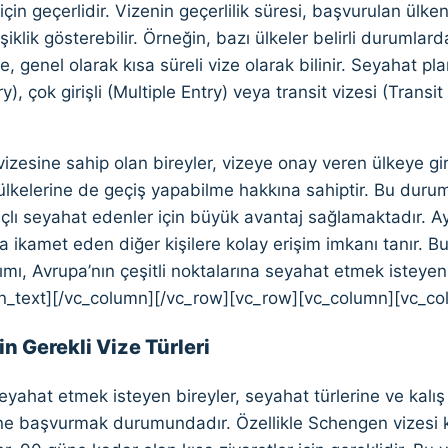
için geçerlidir. Vizenin geçerlilik süresi, başvurulan ülkeni
şiklik gösterebilir. Örneğin, bazı ülkeler belirli durumlar
, genel olarak kısa süreli vize olarak bilinir. Seyahat plan
ry), çok girişli (Multiple Entry) veya transit vizesi (Trans
zesine sahip olan bireyler, vizeye onay veren ülkeye gir
lkelerine de geçiş yapabilme hakkına sahiptir. Bu durum
lı seyahat edenler için büyük avantaj sağlamaktadır. Ayr
a ikamet eden diğer kişilere kolay erişim imkanı tanır.
lımı, Avrupa’nın çeşitli noktalarına seyahat etmek isteyen
n_text][/vc_column][/vc_row][vc_row][vc_column][vc_co
çin Gerekli Vize Türleri
seyahat etmek isteyen bireyler, seyahat türlerine ve kalış 
rine başvurmak durumundadır. Özellikle Schengen vizes