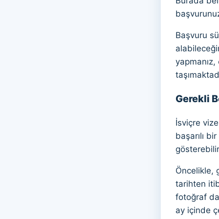
Burada belg
başvurunuzu
Başvuru sür
alabileceğ
yapmanız, 
taşımaktad
Gerekli 
İsviçre vi
başarılı bi
gösterebili
Öncelikle, 
tarihten it
fotoğraf da
ay içinde ç