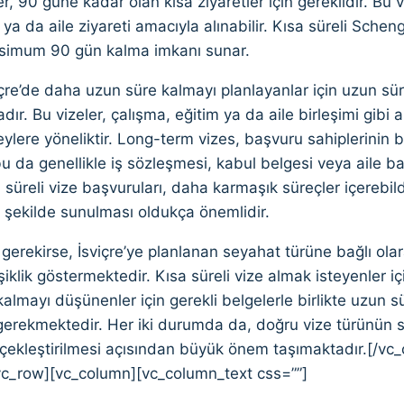
er, 90 güne kadar olan kısa ziyaretler için gereklidir. Bu vi
 ya da aile ziyareti amacıyla alınabilir. Kısa süreli Sche
simum 90 gün kalma imkanı sunar.
içre’de daha uzun süre kalmayı planlayanlar için uzun sürel
ır. Bu vizeler, çalışma, eğitim ya da aile birleşimi gibi 
eylere yöneliktir. Long-term vizes, başvuru sahiplerinin bel
 bu da genellikle iş sözleşmesi, kabul belgesi veya aile ba
n süreli vize başvuruları, daha karmaşık süreçler içerebil
r şekilde sunulması oldukça önemlidir.
gerekirse, İsviçre’ye planlanan seyahat türüne bağlı ol
işiklik göstermektedir. Kısa süreli vize almak isteyenler 
almayı düşünenler için gerekli belgelerle birlikte uzun sü
erekmektedir. Her iki durumda da, doğru vize türünün se
rçekleştirilmesi açısından büyük önem taşımaktadır.[/vc
vc_row][vc_column][vc_column_text css=””]