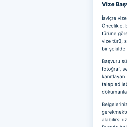
Vize Baş
İsviçre viz
Öncelikle, 
türüne göre
vize türü, 
bir şekilde
Başvuru sür
fotoğraf, s
kanıtlayan 
talep edile
dökumanlar
Belgelerini
gerekmekte
alabilirsin