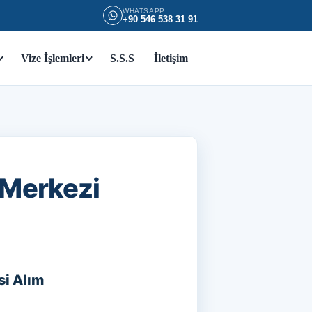
WHATSAPP
+90 546 538 31 91
Vize İşlemleri
S.S.S
İletişim
 Merkezi
si Alım