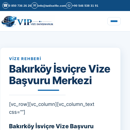
İçeriğe geç
☎
✉
0 850 736 26 26
info@tatilselfie.com
+90 546 538 31 91
Menüyü a
VIZE REHBERI
Bakırköy İsviçre Vize
Başvuru Merkezi
[vc_row][vc_column][vc_column_text
css=””]
Bakırköy İsviçre Vize Başvuru