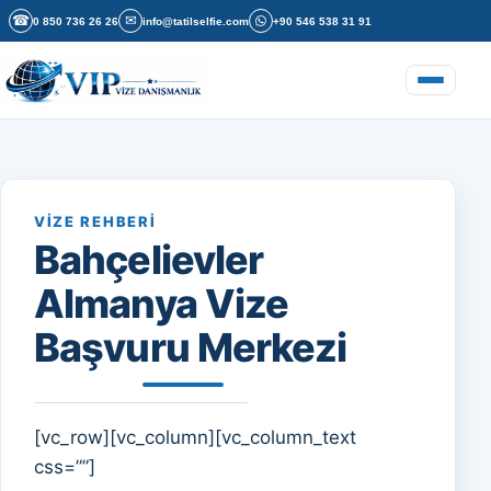
İçeriğe geç
☎
✉
0 850 736 26 26
info@tatilselfie.com
+90 546 538 31 91
Menüyü a
VIZE REHBERI
Bahçelievler
Almanya Vize
Başvuru Merkezi
[vc_row][vc_column][vc_column_text
css=””]