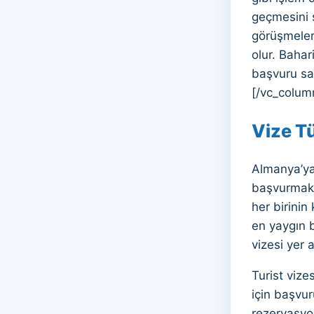
geçmesini 
görüşmeler
olur. Bahar
başvuru sa
[/vc_colum
Vize Tü
Almanya’ya 
başvurmak 
her birinin
en yaygın b
vizesi yer 
Turist vize
için başvur
rezervasyon