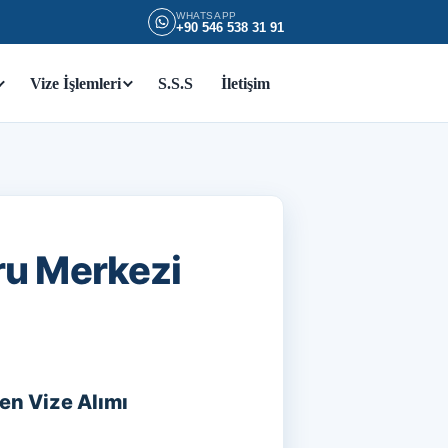
WHATSAPP
+90 546 538 31 91
Vize İşlemleri
S.S.S
İletişim
ru Merkezi
en Vize Alımı