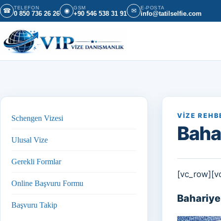
İçeriğe geç
TELEFON
GSM
E-POSTA
☎
◉
✉
0 850 736 26 26
+90 546 538 31 91
info@tatilselfie.com
VIZE REHB
Schengen Vizesi
Baha
Ulusal Vize
Gerekli Formlar
[vc_row][v
Online Başvuru Formu
Bahariye
Başvuru Takip