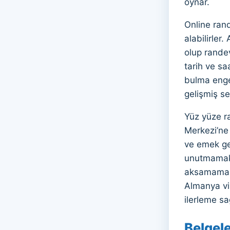
oynar.
Online rand
alabilirler
olup randev
tarih ve sa
bulma engel
gelişmiş se
Yüz yüze r
Merkezi’ne
ve emek ger
unutmamak 
aksamaması
Almanya viz
ilerleme sa
Belgel