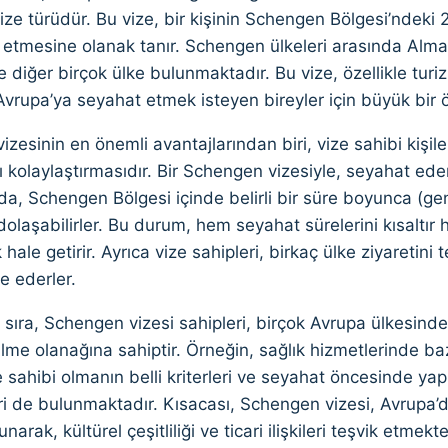
ize türüdür. Bu vize, bir kişinin Schengen Bölgesi’ndeki 2
 etmesine olanak tanır. Schengen ülkeleri arasında Alman
 diğer birçok ülke bulunmaktadır. Bu vize, özellikle turizm
vrupa’ya seyahat etmek isteyen bireyler için büyük bir 
zesinin en önemli avantajlarından biri, vize sahibi kişiler
 kolaylaştırmasıdır. Bir Schengen vizesiyle, seyahat eden
da, Schengen Bölgesi içinde belirli bir süre boyunca (ge
olaşabilirler. Bu durum, hem seyahat sürelerini kısaltı
 hale getirir. Ayrıca vize sahipleri, birkaç ülke ziyaretini
de ederler.
 sıra, Schengen vizesi sahipleri, birçok Avrupa ülkesind
lme olanağına sahiptir. Örneğin, sağlık hizmetlerinde bazı
 sahibi olmanın belli kriterleri ve seyahat öncesinde yapı
ri de bulunmaktadır. Kısacası, Schengen vizesi, Avrupa’
arak, kültürel çeşitliliği ve ticari ilişkileri teşvik etmekte