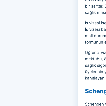
bir şarttı
sağlık masr
İş vizesi i
İş vizesi b
mali durum
formunun e
Öğrenci viz
mektubu, ö
sağlık sigo
üyelerinin 
kanıtlayan 
Scheng
Schengen v