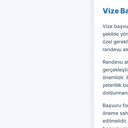
Vize B
Vize başvur
şekilde yön
özel gerekl
randevu al
Randevu alm
gerçekleşti
önemlidir. 
yeterlilik 
doldurmanı
Başvuru for
öneme sahi
edilmelidir