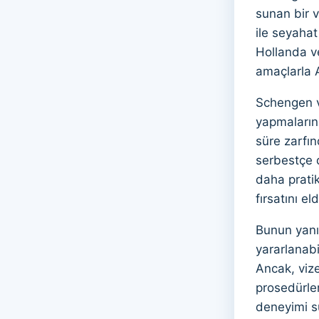
sunan bir v
ile seyahat
Hollanda ve
amaçlarla A
Schengen vi
yapmalarını
süre zarfın
serbestçe d
daha pratik
fırsatını el
Bunun yanı
yararlanabi
Ancak, vize
prosedürle
deneyimi sun