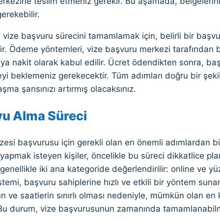
kezine teslim etmeniz gerekir. Bu aşamada, belgelerinizin
erekebilir.
 vize başvuru sürecini tamamlamak için, belirli bir başv
r. Ödeme yöntemleri, vize başvuru merkezi tarafından be
ya nakit olarak kabul edilir. Ücret ödendikten sonra, b
eyi beklemeniz gerekecektir. Tüm adımları doğru bir şeki
aşma şansınızı artırmış olacaksınız.
u Alma Süreci
esi başvurusu için gerekli olan en önemli adımlardan bir
apmak isteyen kişiler, öncelikle bu süreci dikkatlice pl
genellikle iki ana kategoride değerlendirilir: online ve 
temi, başvuru sahiplerine hızlı ve etkili bir yöntem sunar
ün ve saatlerin sınırlı olması nedeniyle, mümkün olan e
 Bu durum, vize başvurusunun zamanında tamamlanabilmes