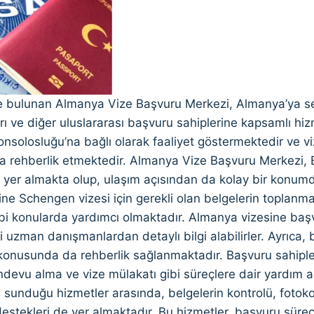
e bulunan Almanya Vize Başvuru Merkezi, Almanya’ya s
rı ve diğer uluslararası başvuru sahiplerine kapsamlı hi
nsolosluğu’na bağlı olarak faaliyet göstermektedir ve vi
 rehberlik etmektedir. Almanya Vize Başvuru Merkezi, B
 yer almakta olup, ulaşım açısından da kolay bir konum
rine Schengen vizesi için gerekli olan belgelerin toplan
bi konularda yardımcı olmaktadır. Almanya vizesine başv
uzman danışmanlardan detaylı bilgi alabilirler. Ayrıca, 
konusunda da rehberlik sağlanmaktadır. Başvuru sahipleri
devu alma ve vize mülakatı gibi süreçlere dair yardım a
 sunduğu hizmetler arasında, belgelerin kontrolü, fotokop
destekleri de yer almaktadır. Bu hizmetler, başvuru süre