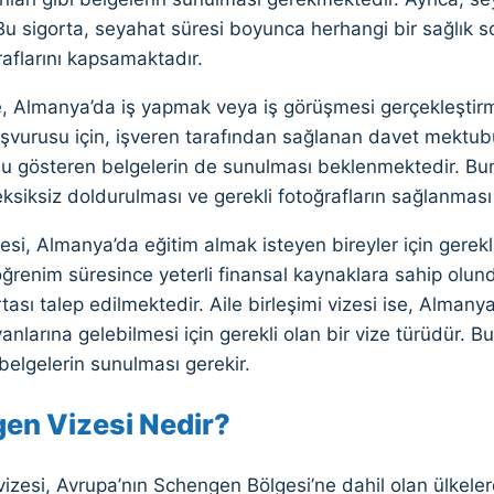
r. Bu sigorta, seyahat süresi boyunca herhangi bir sağl
aflarını kapsamaktadır.
se, Almanya’da iş yapmak veya iş görüşmesi gerçekleştirmek
aşvurusu için, işveren tarafından sağlanan davet mektubu 
u gösteren belgelerin de sunulması beklenmektedir. Bun
ksiksiz doldurulması ve gerekli fotoğrafların sağlanmas
esi, Almanya’da eğitim almak isteyen bireyler için gereklid
ğrenim süresince yeterli finansal kaynaklara sahip olun
rtası talep edilmektedir. Aile birleşimi vizesi ise, Alman
yanlarına gelebilmesi için gerekli olan bir vize türüdür. Bu
belgelerin sunulması gerekir.
en Vizesi Nedir?
izesi, Avrupa’nın Schengen Bölgesi’ne dahil olan ülkele