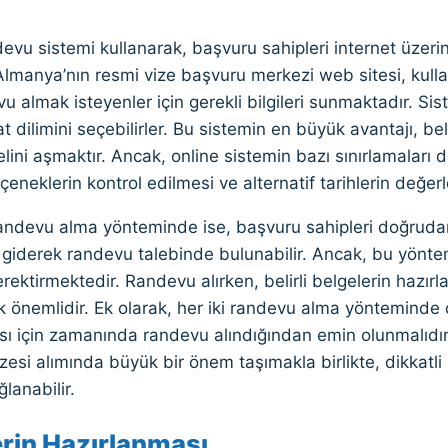
evu sistemi kullanarak, başvuru sahipleri internet üzeri
. Almanya’nın resmi vize başvuru merkezi web sitesi, kull
u almak isteyenler için gerekli bilgileri sunmaktadır. Sist
at dilimini seçebilirler. Bu sistemin en büyük avantajı, bel
ini aşmaktır. Ancak, online sistemin bazı sınırlamaları d
çeneklerin kontrol edilmesi ve alternatif tarihlerin değerle
andevu alma yönteminde ise, başvuru sahipleri doğrud
 giderek randevu talebinde bulunabilir. Ancak, bu yönte
ektirmektedir. Randevu alırken, belirli belgelerin hazırl
önemlidir. Ek olarak, her iki randevu alma yönteminde 
 için zamanında randevu alındığından emin olunmalıdır
esi alımında büyük bir önem taşımakla birlikte, dikkatli b
ğlanabilir.
erin Hazırlanması