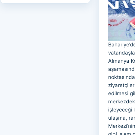
Bahariye’d
vatandaşla
Almanya Ko
aşamasında
noktasında
ziyaretçile
edilmesi gi
merkezdeki 
işleyeceği 
ulaşma, ran
Merkezi’nin
gibi işlem 