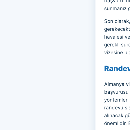
başvuru mer
sunmanız g
Son olarak,
gerekecekti
havalesi ve
gerekli sür
vizesine ul
Randev
Almanya viz
başvurusu y
yöntemleri 
randevu sis
alınacak g
önemlidir.