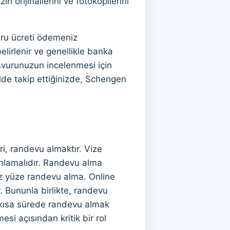
 orijinallerini ve fotokopilerini
uru ücreti ödemeniz
lirlenir ve genellikle banka
aşvurunuzun incelenmesi için
lde takip ettiğinizde, Schengen
i, randevu almaktır. Vize
anlamalıdır. Randevu alma
yüz yüze randevu alma. Online
. Bununla birlikte, randevu
n kısa sürede randevu almak
i açısından kritik bir rol