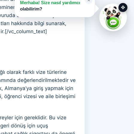
×
Merhaba! Size nasıl yardımcı
eminerleri ve yüz yüze
✥
olabilirim?
şvuruda bulunmalarına yardımcı
ları hakkında bilgi sunarak,
ir.[/vc_column_text]
 olarak farklı vize türlerine
amında değerlendirilmektedir ve
k, Almanya’ya giriş yapmak için
, öğrenci vizesi ve aile birleşimi
eyler için gereklidir. Bu vize
 geri dönüş için uçuş
yahat sağlık sigortası da önemli