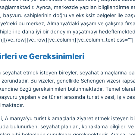
sağlamaktadır. Ayrıca, merkezde yapılan bilgilendirme s
, başvuru sahiplerinin doğru ve eksiksiz belgeler ile ba
iye’deki bu merkez, Almanya’daki yaşam ve çalışma fırsat
hiplerine daha iyi bir deneyim yaşatmayı hedeflemekted
n][/vc_row][vc_row][vc_column][vc_column_text css=””]
rleri ve Gereksinimleri
seyahat etmek isteyen bireyler, seyahat amaçlarına bağlı
zorundadır. Bu vizeler, genellikle Schengen vizesi kaps
 kendine özgü gereksinimleri bulunmaktadır. Temel olara
aşvuru yapılan vize türleri arasında turist vizesi, iş vizesi
almaktadır.
si, Almanya’yu turistik amaçlarla ziyaret etmek isteyen bir
uda bulunurken, seyahat planları, konaklama bilgileri ve
ları gibi belgelerin sunulması gerekmektedir. Ayrıca, se