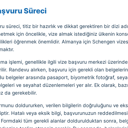
aşvuru Süreci
u süreci, titiz bir hazırlık ve dikkat gerektiren bir dizi ad
etmek için öncelikle, vize almak istediğiniz ülkenin kons
ilikleri öğrenmek önemlidir. Almanya için Schengen vizesi
maktır.
a işlemi, genellikle ilgili vize başvuru merkezi üzerinde
rilir. Randevu alırken, başvuru için gerekli olan belgeleri
Bu belgeler arasında pasaport, biyometrik fotoğraf, seyah
belgeleri ve seyahat düzenlemeleri yer alır. Ek olarak, b
z da gerekebilir.
munu doldururken, verilen bilgilerin doğruluğunu ve eksi
ptir. Hatalı veya eksik bilgi, başvurunuzun reddedilmes
. Formdaki tüm gerekli alanlar doldurulduktan sonra, belgel