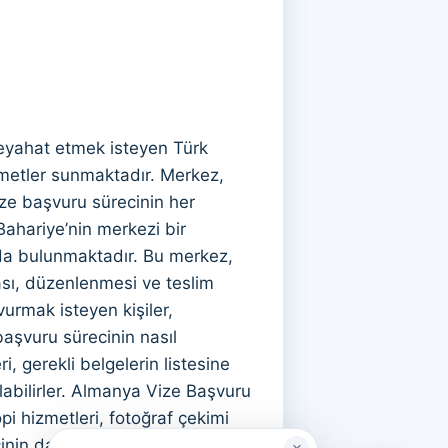
eyahat etmek isteyen Türk
zmetler sunmaktadır. Merkez,
ze başvuru sürecinin her
ahariye’nin merkezi bir
da bulunmaktadır. Bu merkez,
ması, düzenlenmesi ve teslim
urmak isteyen kişiler,
başvuru sürecinin nasıl
, gerekli belgelerin listesine
labilirler. Almanya Vize Başvuru
i hizmetleri, fotoğraf çekimi
cinin daha akıcı ve sorunsuz