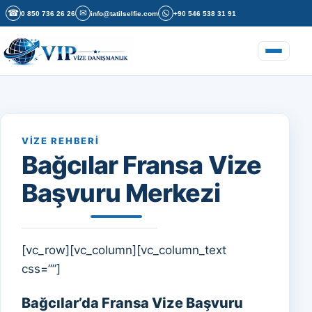
İçeriğe geç
☎
✉
0 850 736 26 26
info@tatilselfie.com
+90 546 538 31 91
Menüyü a
VIZE REHBERI
Bağcılar Fransa Vize
Başvuru Merkezi
[vc_row][vc_column][vc_column_text
css=””]
Bağcılar’da Fransa Vize Başvuru