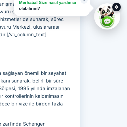
×
Merhaba! Size nasıl yardımcı
nışmanlarıyla, başvuruların
✥
olabilirim?
uru sahiplerinin belgelerinin
i hizmetler de sunarak, süreci
şvuru Merkezi, uluslararası
dır.[/vc_column_text]
m sağlayan önemli bir seyahat
anı sunarak, belirli bir süre
Bölgesi, 1995 yılında imzalanan
 kontrollerinin kaldırılmasını
ce bir vize ile birden fazla
re zarfında Schengen