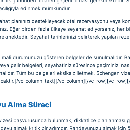
in ilk gününden itibaren geçerli olması gerekmektedir. Sig
aracılığıyla edinmek mümkündür.
yahat planınızı destekleyecek otel rezervasyonu veya ko
nız. Eğer birden fazla ülkeye seyahat ediyorsanız, her bi
kmektedir. Seyahat tarihlerinizi belirterek yapılan reze
.
, mali durumunuzu gösteren belgeler de sunulmalıdır. 
veya gelir belgeleri, seyahatiniz süresince geçiminizi nası
lmalıdır. Tüm bu belgeleri eksiksiz iletmek, Schengen viz
racaktır.[/vc_column_text][/vc_column][/vc_row][vc_row]
u Alma Süreci
izesi başvurusunda bulunmak, dikkatlice planlanması ge
devu almak kritik bir adımdır. Randevunuzu almak için ö