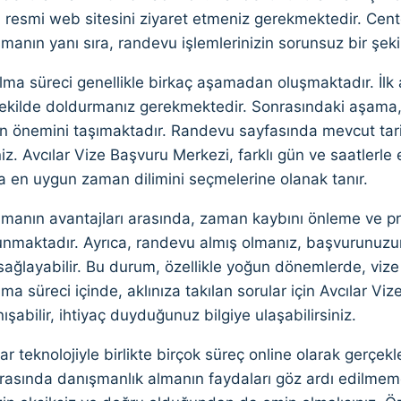
 resmi web sitesini ziyaret etmeniz gerekmektedir. Cent
şmanın yanı sıra, randevu işlemlerinizin sorunsuz bir şeki
a süreci genellikle birkaç aşamadan oluşmaktadır. İlk aş
ekilde doldurmanız gerekmektedir. Sonrasındaki aşama, te
in önemini taşımaktadır. Randevu sayfasında mevcut tar
niz. Avcılar Vize Başvuru Merkezi, farklı gün ve saatlerle 
na en uygun zaman dilimini seçmelerine olanak tanır.
manın avantajları arasında, zaman kaybını önleme ve pr
unmaktadır. Ayrıca, randevu almış olmanız, başvurunuzun
sağlayabilir. Bu durum, özellikle yoğun dönemlerde, vize a
a süreci içinde, aklınıza takılan sorular için Avcılar V
ışabilir, ihtiyaç duyduğunuz bilgiye ulaşabilirsiniz.
r teknolojiyle birlikte birçok süreç online olarak gerçekl
rasında danışmanlık almanın faydaları göz ardı edilmem