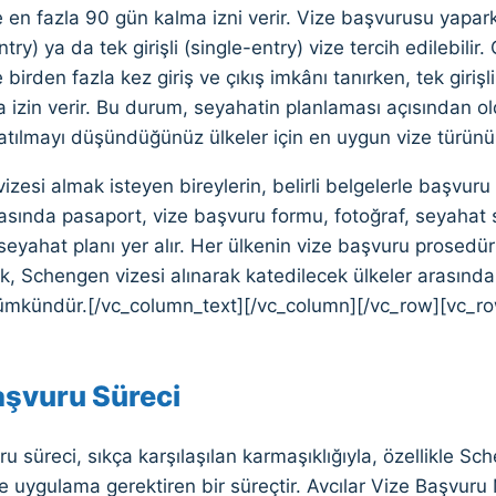
 en fazla 90 gün kalma izni verir. Vize başvurusu yaparke
try) ya da tek girişli (single-entry) vize tercih edilebilir
birden fazla kez giriş ve çıkış imkânı tanırken, tek girişli
 izin verir. Bu durum, seyahatin planlaması açısından ol
katılmayı düşündüğünüz ülkeler için en uygun vize türü
zesi almak isteyen bireylerin, belirli belgelerle başvur
asında pasaport, vize başvuru formu, fotoğraf, seyahat 
 seyahat planı yer alır. Her ülkenin vize başvuru prosedürle
k, Schengen vizesi alınarak katedilecek ülkeler arasında k
kündür.[/vc_column_text][/vc_column][/vc_row][vc_ro
aşvuru Süreci
u süreci, sıkça karşılaşılan karmaşıklığıyla, özellikle Sche
 uygulama gerektiren bir süreçtir. Avcılar Vize Başvuru