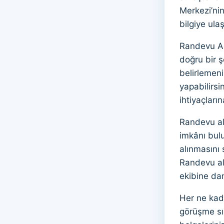
Merkezi’nin
bilgiye ula
Randevu Alm
doğru bir ş
belirlemen
yapabilirsi
ihtiyaçları
Randevu al
imkânı bul
alınmasını 
Randevu alm
ekibine dan
Her ne kada
görüşme sı