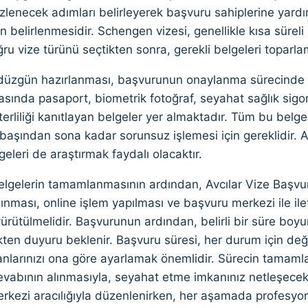
zlenecek adımları belirleyerek başvuru sahiplerine yardı
n belirlenmesidir. Schengen vizesi, genellikle kısa süreli
ğru vize türünü seçtikten sonra, gerekli belgeleri toparla
düzgün hazırlanması, başvurunun onaylanma sürecinde bel
asında pasaport, biometrik fotoğraf, seyahat sağlık sigor
terliliği kanıtlayan belgeler yer almaktadır. Tüm bu belge
başından sona kadar sorunsuz işlemesi için gereklidir. Ay
geleri de araştırmak faydalı olacaktır.
elgelerin tamamlanmasının ardından, Avcılar Vize Başvuru
nması, online işlem yapılması ve başvuru merkezi ile il
yürütülmelidir. Başvurunun ardından, belirli bir süre boyu
kten duyuru beklenir. Başvuru süresi, her durum için deği
anlarınızı ona göre ayarlamak önemlidir. Sürecin tamaml
vabının alınmasıyla, seyahat etme imkanınız netleşecekti
rkezi aracılığıyla düzenlenirken, her aşamada profesy