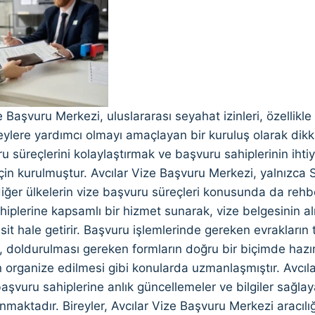
e Başvuru Merkezi, uluslararası seyahat izinleri, özellik
reylere yardımcı olmayı amaçlayan bir kuruluş olarak dik
u süreçlerini kolaylaştırmak ve başvuru sahiplerinin iht
in kurulmuştur. Avcılar Vize Başvuru Merkezi, yalnızca 
ğer ülkelerin vize başvuru süreçleri konusunda da rehb
hiplerine kapsamlı bir hizmet sunarak, vize belgesinin a
sit hale getirir. Başvuru işlemlerinde gereken evrakların
, doldurulması gereken formların doğru bir biçimde haz
n organize edilmesi gibi konularda uzmanlaşmıştır. Avcıl
şvuru sahiplerine anlık güncellemeler ve bilgiler sağla
unmaktadır. Bireyler, Avcılar Vize Başvuru Merkezi aracılı