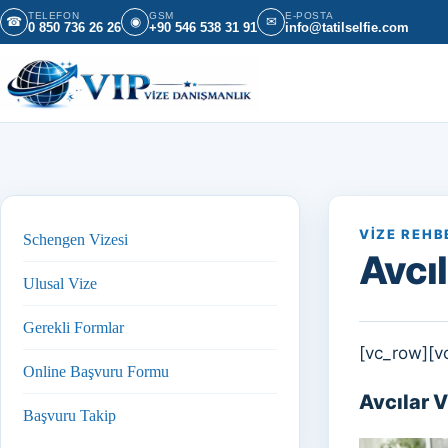
İçeriğe geç
TELEFON
GSM
E-POSTA
☎
◉
✉
0 850 736 26 26
+90 546 538 31 91
info@tatilselfie.com
VIZE REHB
Schengen Vizesi
Avcı
Ulusal Vize
Gerekli Formlar
[vc_row][v
Online Başvuru Formu
Avcılar 
Başvuru Takip