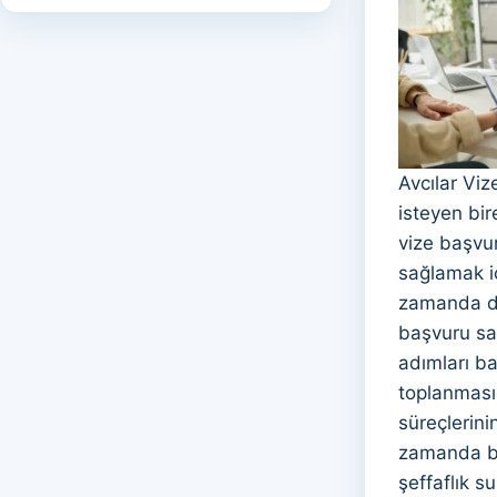
Avcılar Viz
isteyen bi
vize başvur
sağlamak iç
zamanda di
başvuru sa
adımları ba
toplanması
süreçlerini
zamanda ba
şeffaflık s