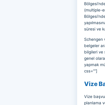
Bölgesi’nde
(multiple-en
Bölgesi’nde 
yapılmasına
süresi ve 
Schengen vi
belgeler ar
bilgileri ve
genel olara
yapmak müm
css=””]
Vize B
Vize başvur
planlama ve