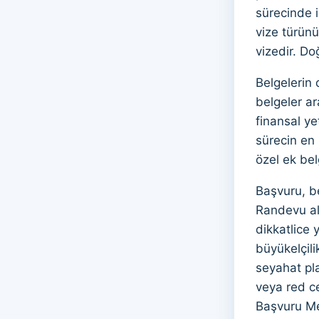
sürecinde i
vize türünü
vizedir. Do
Belgelerin 
belgeler ar
finansal ye
sürecin en 
özel ek bel
Başvuru, b
Randevu alı
dikkatlice 
büyükelçili
seyahat pl
veya red ce
Başvuru Me