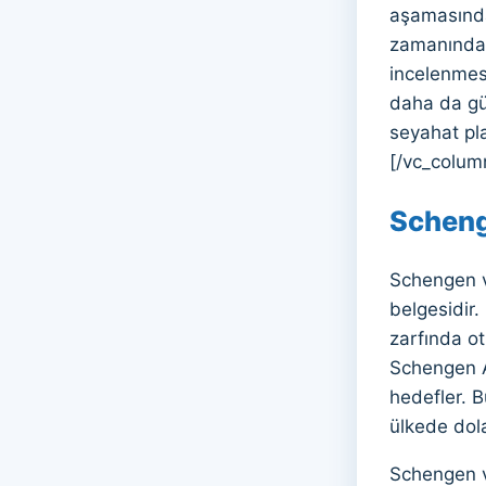
aşamasında
zamanında v
incelenmesi
daha da güv
seyahat pla
[/vc_colum
Scheng
Schengen v
belgesidir.
zarfında ot
Schengen An
hedefler. B
ülkede dola
Schengen v