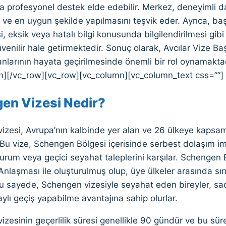
 profesyonel destek elde edebilir. Merkez, deneyimli da
e en uygun şekilde yapılmasını teşvik eder. Ayrıca, başv
, eksik veya hatalı bilgi konusunda bilgilendirilmesi gib
enilir hale getirmektedir. Sonuç olarak, Avcılar Vize Ba
nlarının hayata geçirilmesinde önemli bir rol oynamakta
n][/vc_row][vc_row][vc_column][vc_column_text css=””]
en Vizesi Nedir?
izesi, Avrupa’nın kalbinde yer alan ve 26 ülkeye kapsa
 Bu vize, Schengen Bölgesi içerisinde serbest dolaşım imk
urum veya geçici seyahat taleplerini karşılar. Schengen 
laşması ile oluşturulmuş olup, üye ülkeler arasında sınır
u sayede, Schengen vizesiyle seyahat eden bireyler, sade
ylı geçiş yapabilme avantajına sahip olurlar.
izesinin geçerlilik süresi genellikle 90 gündür ve bu sü