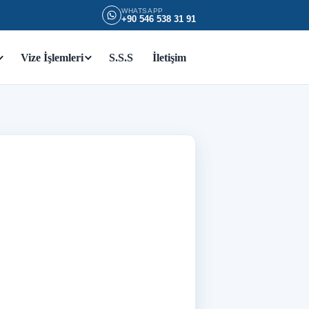
WHATSAPP
+90 546 538 31 91
Vize İşlemleri
S.S.S
İletişim