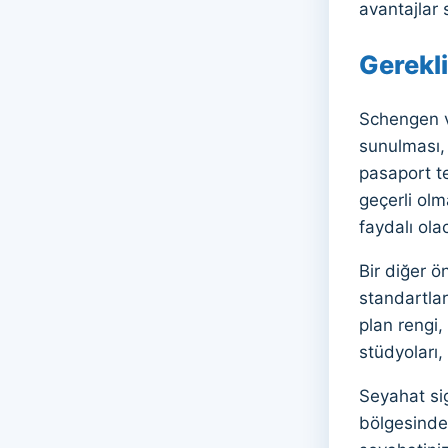
avantajlar 
Gerekli
Schengen vi
sunulması, 
pasaport te
geçerli olm
faydalı olac
Bir diğer ö
standartlar
plan rengi,
stüdyoları,
Seyahat sig
bölgesinde 