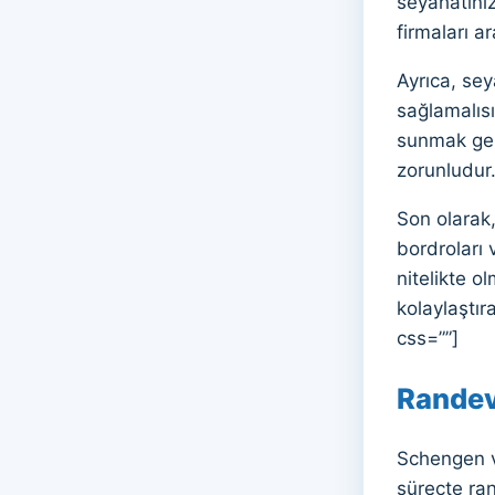
seyahatiniz
firmaları 
Ayrıca, se
sağlamalısı
sunmak gere
zorunludur
Son olarak
bordroları 
nitelikte o
kolaylaştı
css=””]
Randev
Schengen v
süreçte ran