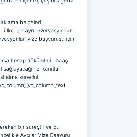
orta poliçenizi, çeşitli sigorta
naklama belgeleri
r ülke için ayrı rezervasyonlar
rvasyonlar, vize başvurusu için
Banka hesap dökümleri, maaş
l sağlayacağınızı kanıtlar
esi alma sürecini
[vc_column][vc_column_text
reken bir süreçtir ve bu
ncelikle Avcılar Vize Başvuru