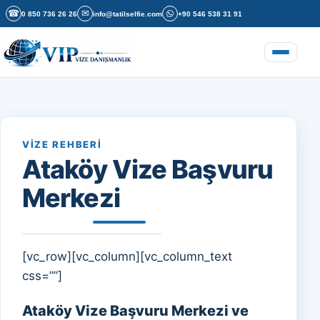
İçeriğe geç
☎
✉
0 850 736 26 26
info@tatilselfie.com
+90 546 538 31 91
Menüyü a
VIZE REHBERI
Ataköy Vize Başvuru
Merkezi
[vc_row][vc_column][vc_column_text
css=””]
Ataköy Vize Başvuru Merkezi ve