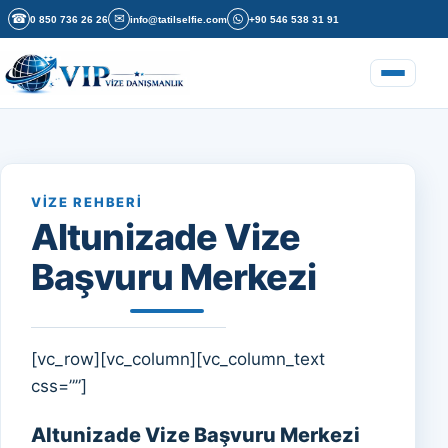
İçeriğe geç
☎
✉
0 850 736 26 26
info@tatilselfie.com
+90 546 538 31 91
Menüyü a
VIZE REHBERI
Altunizade Vize
Başvuru Merkezi
[vc_row][vc_column][vc_column_text
css=””]
Altunizade Vize Başvuru Merkezi