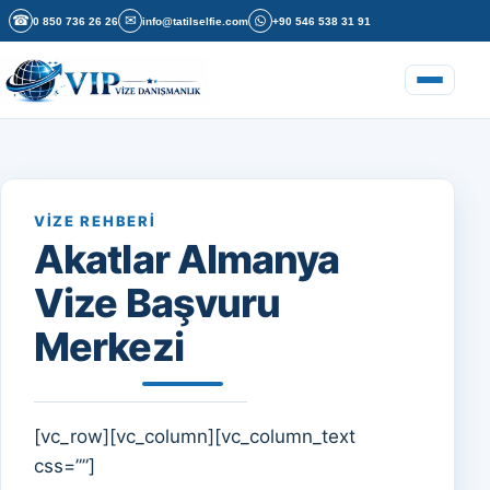
İçeriğe geç
☎
✉
0 850 736 26 26
info@tatilselfie.com
+90 546 538 31 91
Menüyü a
VIZE REHBERI
Akatlar Almanya
Vize Başvuru
Merkezi
[vc_row][vc_column][vc_column_text
css=””]